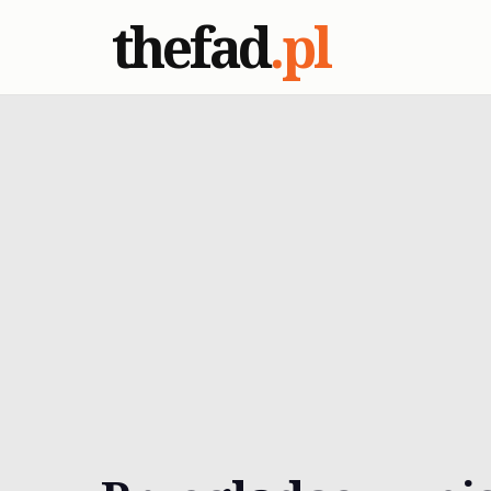
thefad
.pl