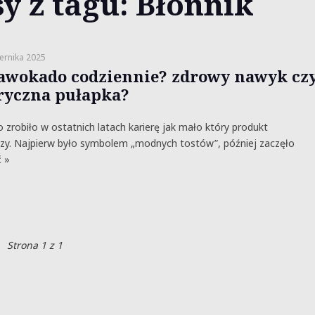
y z tagu: Błonnik
ernika 2025
 awokado codziennie? zdrowy nawyk cz
ryczna pułapka?
zrobiło w ostatnich latach karierę jak mało który produkt
zy. Najpierw było symbolem „modnych tostów”, później zaczęło
 »
Strona 1 z 1