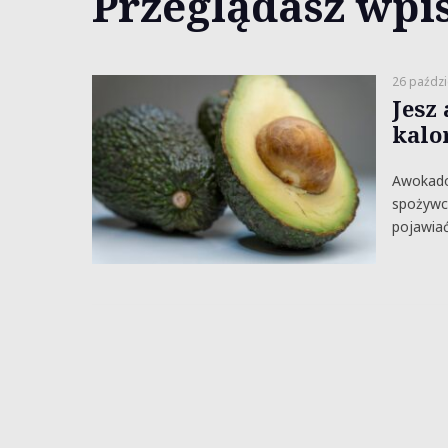
Przeglądasz wpis
26 paździ
Jesz
kalo
Awokado 
spożywc
pojawiać