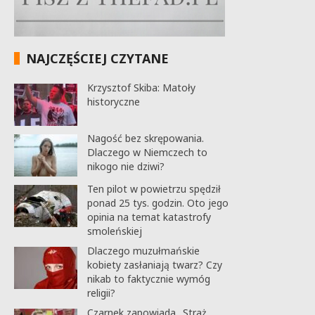
NAJCZĘŚCIEJ CZYTANE
Krzysztof Skiba: Matoły
historyczne
Nagość bez skrępowania.
Dlaczego w Niemczech to
nikogo nie dziwi?
Ten pilot w powietrzu spędził
ponad 25 tys. godzin. Oto jego
opinia na temat katastrofy
smoleńskiej
Dlaczego muzułmańskie
kobiety zasłaniają twarz? Czy
nikab to faktycznie wymóg
religii?
Czarnek zapowiada „Straż