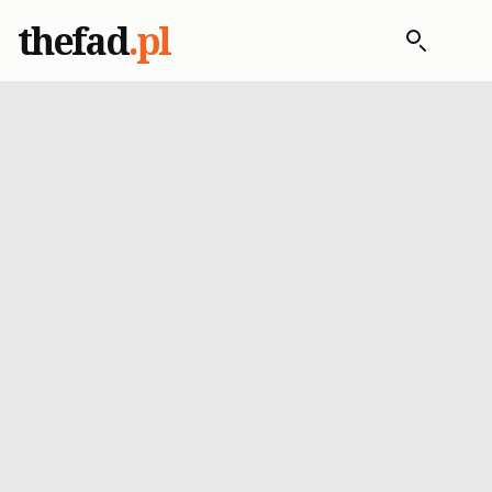
thefad
.pl