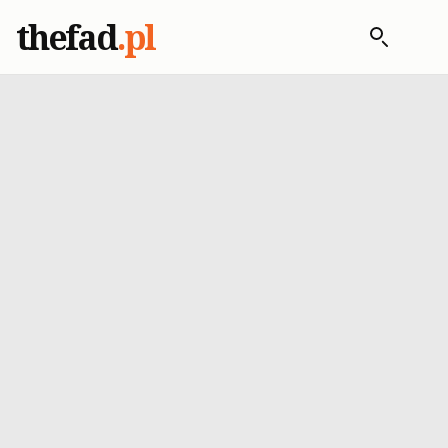
thefad
.pl