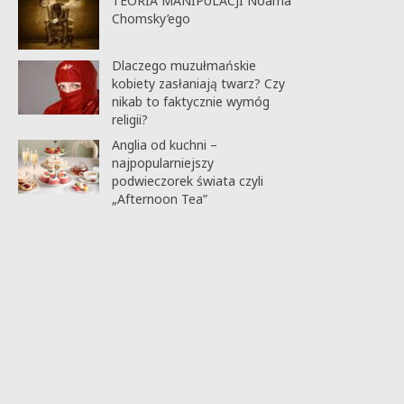
TEORIA MANIPULACJI Noama
Chomsky’ego
Dlaczego muzułmańskie
kobiety zasłaniają twarz? Czy
nikab to faktycznie wymóg
religii?
Anglia od kuchni –
najpopularniejszy
podwieczorek świata czyli
„Afternoon Tea”