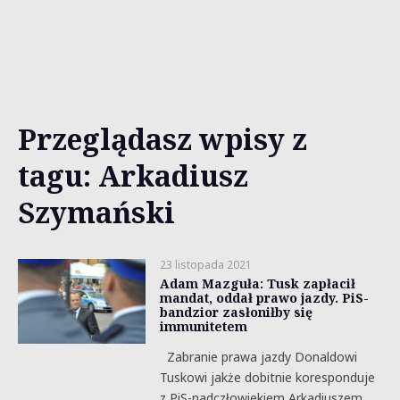
Przeglądasz wpisy z
tagu: Arkadiusz
Szymański
23 listopada 2021
Adam Mazguła: Tusk zapłacił
mandat, oddał prawo jazdy. PiS-
bandzior zasłoniłby się
immunitetem
Zabranie prawa jazdy Donaldowi
Tuskowi jakże dobitnie koresponduje
z PiS-nadczłowiekiem Arkadiuszem