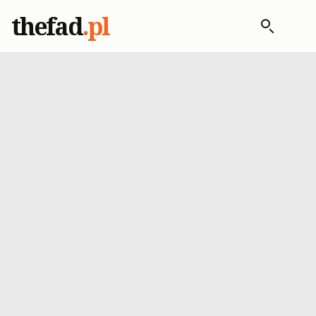
thefad
.pl