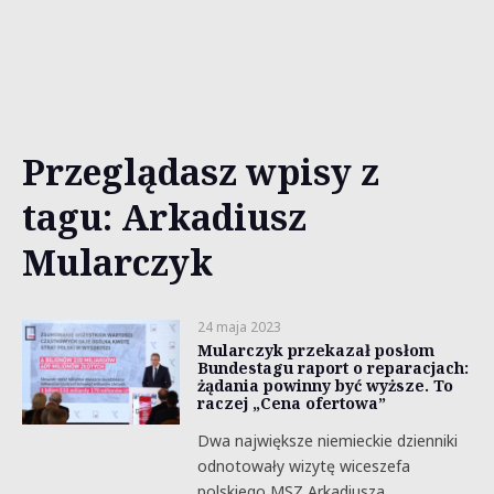
Przeglądasz wpisy z
tagu: Arkadiusz
Mularczyk
24 maja 2023
Mularczyk przekazał posłom
Bundestagu raport o reparacjach:
żądania powinny być wyższe. To
raczej „Cena ofertowa”
Dwa największe niemieckie dzienniki
odnotowały wizytę wiceszefa
polskiego MSZ Arkadiusza