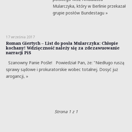
Mularczyka, który w Berlinie przekazał
grupie posłów Bundestagu »
17 września 2017
Roman Giertych – List do posła Mularczyka: Chłopie
kochany! Wdzięczność należy się za zdezawuowanie
narracji PiS
Szanowny Panie Pośle! Powiedział Pan, że: "Niedługo ruszą
sprawy sądowe i prokuratorskie wobec totalnej. Dosyć już
arogancji, »
Strona 1 z 1