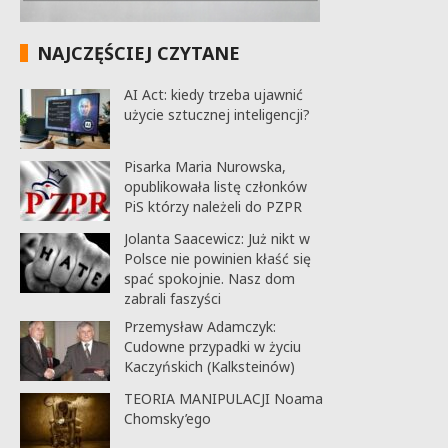
NAJCZĘŚCIEJ CZYTANE
AI Act: kiedy trzeba ujawnić
użycie sztucznej inteligencji?
Pisarka Maria Nurowska,
opublikowała listę członków
PiS którzy należeli do PZPR
Jolanta Saacewicz: Już nikt w
Polsce nie powinien kłaść się
spać spokojnie. Nasz dom
zabrali faszyści
Przemysław Adamczyk:
Cudowne przypadki w życiu
Kaczyńskich (Kalksteinów)
TEORIA MANIPULACJI Noama
Chomsky’ego