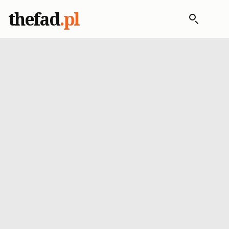
thefad
.pl