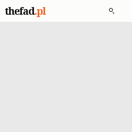
thefad
.pl