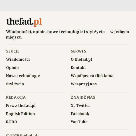
thefad
.
pl
Wiadomości, opinie, nowe technologie i styl życia — w jednym
miejscu
SEKCJE
SERWIS
Wiadomości
O thefad.pl
Opinie
Kontakt
Nowe technologie
Współpraca / Reklama
Styl życia
Wesprzyj nas
REDAKCJA
ZNAJDŹ NAS
Pisz z thefad.pl
X / Twitter
English Edition
Facebook
RODO
YouTube
© 2026 thefad.pl