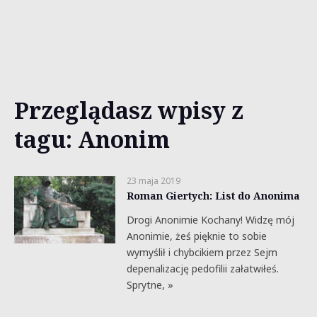
Przeglądasz wpisy z
tagu: Anonim
23 maja 2019
Roman Giertych: List do Anonima
Drogi Anonimie Kochany! Widzę mój
Anonimie, żeś pięknie to sobie
wymyślił i chybcikiem przez Sejm
depenalizację pedofilii załatwiłeś.
Sprytne, »