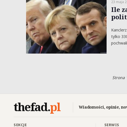
23 maja 
Ile z
poli
Kancler
tylko 33
pochwali
Strona 
thefad
.
pl
Wiadomości, opinie, no
SEKCJE
SERWIS