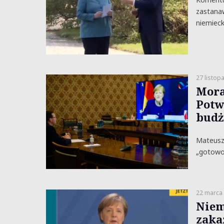
zastanaw
niemieck
27 listop
Mora
Potw
budż
Mateusz 
„gotowo
22 marca
Niem
zaka