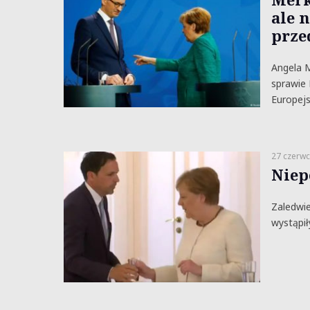
ale 
prze
Angela 
sprawie 
Europejs
27 czerwc
Niep
Zaledwie
wystąpił