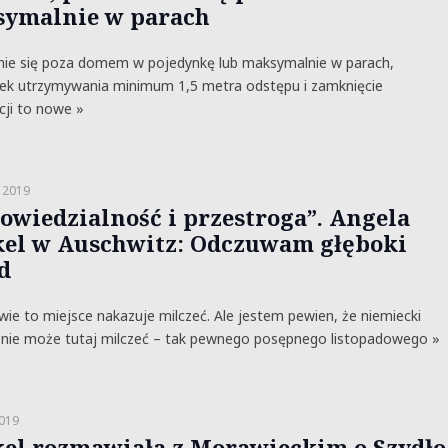
ymalnie w parach
nie się poza domem w pojedynkę lub maksymalnie w parach,
ek utrzymywania minimum 1,5 metra odstępu i zamknięcie
cji to nowe »
 2019
owiedzialność i przestroga”. Angela
el w Auschwitz: Odczuwam głęboki
d
wie to miejsce nakazuje milczeć. Ale jestem pewien, że niemiecki
 nie może tutaj milczeć – tak pewnego posępnego listopadowego »
2019
el rozmawiała z Morawieckim o Szydło