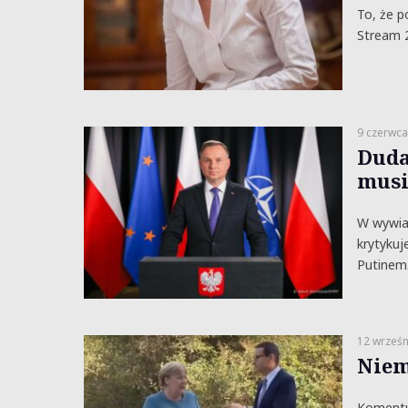
To, że 
Stream 2
9 czerwca
Duda 
musi
W wywiad
krytykuj
Putinem.
12 wrześn
Niem
Komentuj