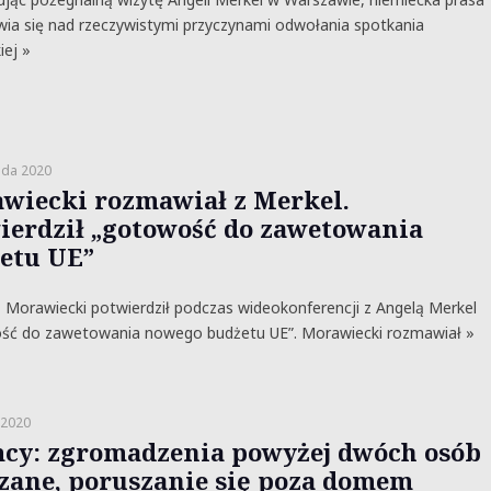
ia się nad rzeczywistymi przyczynami odwołania spotkania
iej »
ada 2020
wiecki rozmawiał z Merkel.
ierdził „gotowość do zawetowania
etu UE”
Morawiecki potwierdził podczas wideokonferencji z Angelą Merkel
ść do zawetowania nowego budżetu UE”. Morawiecki rozmawiał »
 2020
cy: zgromadzenia powyżej dwóch osób
zane, poruszanie się poza domem