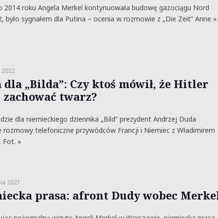
po 2014 roku Angela Merkel kontynuowała budowę gazociągu Nord
, było sygnałem dla Putina – ocenia w rozmowie z „Die Zeit” Anne »
 2022
dla „Bilda”: Czy ktoś mówił, że Hitler
 zachować twarz?
zie dla niemieckiego dziennika „Bild” prezydent Andrzej Duda
e rozmowy telefoniczne przywódców Francji i Niemiec z Władimirem
 Fot. »
ia 2021
iecka prasa: afront Dudy wobec Merke
ąc pożegnalną wizytę Angeli Merkel w Warszawie, niemiecka prasa