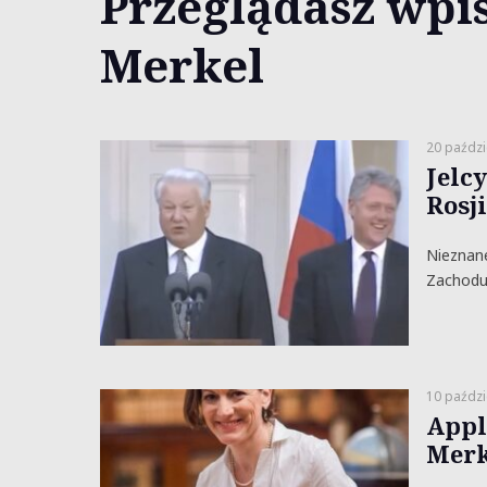
Przeglądasz wpis
Merkel
20 paździ
Jelc
Rosj
Nieznane
Zachodu 
10 paździ
Appl
Merk