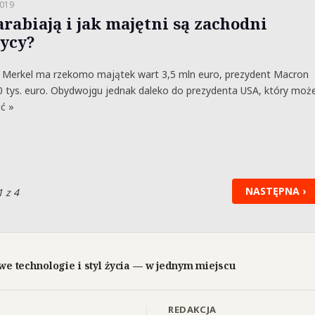
2019
arabiają i jak majętni są zachodni
tycy?
z Merkel ma rzekomo majątek wart 3,5 mln euro, prezydent Macron
0 tys. euro. Obydwojgu jednak daleko do prezydenta USA, który moż
ć »
NASTĘPNA ›
1 z 4
we technologie i styl życia — w jednym miejscu
REDAKCJA