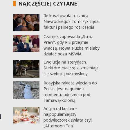
NAJCZĘŚCIEJ CZYTANE
Ile kosztowała rocznica
Nawrockiego? Tomczyk żąda
faktur i pełnego rozliczenia
Czarnek zapowiada „Straż
Praw”, gdy PiS przejmie
władzę. Nowa służba miałaby
działać poza MSWiA
Ewolucja na sterydach.
Niektóre zwierzęta zmieniają
się szybciej niż myślimy
Rosyjska rakieta wleciała do
Polski. Jest nagranie z
momentu uderzenia pod
Tarnawą-Kolonią
Anglia od kuchni –
najpopularniejszy
l
podwieczorek świata czyli
„Afternoon Tea”