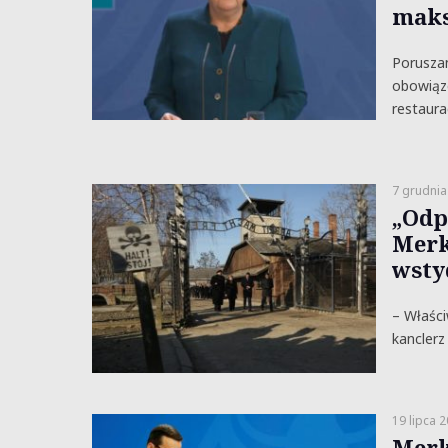
maks
Porusza
obowiąz
restaura
7 grudnia
„Odp
Merk
wsty
– Właści
kanclerz
19 lipca 
Merk