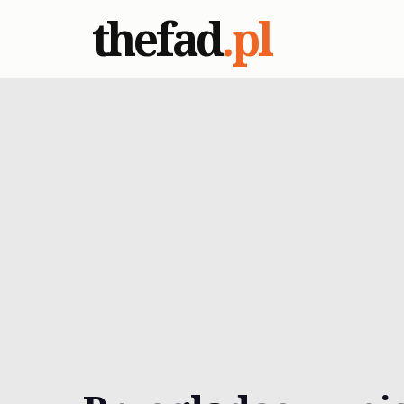
thefad
.pl