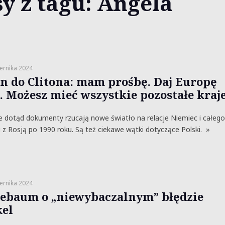
y z tagu: Angela
ernika 2024
yn do Clitona: mam prośbę. Daj Europę
i. Możesz mieć wszystkie pozostałe kraj
 dotąd dokumenty rzucają nowe światło na relacje Niemiec i całego
z Rosją po 1990 roku. Są też ciekawe wątki dotyczące Polski. »
ernika 2024
ebaum o „niewybaczalnym” błędzie
el