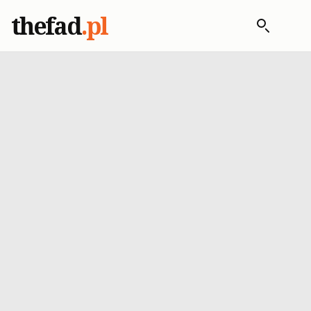
thefad
.pl