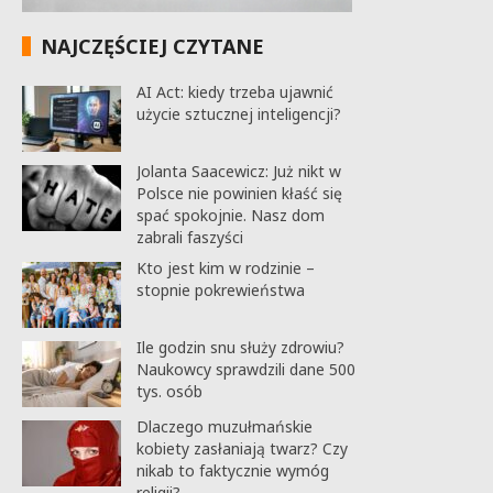
NAJCZĘŚCIEJ CZYTANE
AI Act: kiedy trzeba ujawnić
użycie sztucznej inteligencji?
Jolanta Saacewicz: Już nikt w
Polsce nie powinien kłaść się
spać spokojnie. Nasz dom
zabrali faszyści
Kto jest kim w rodzinie –
stopnie pokrewieństwa
Ile godzin snu służy zdrowiu?
Naukowcy sprawdzili dane 500
tys. osób
Dlaczego muzułmańskie
kobiety zasłaniają twarz? Czy
nikab to faktycznie wymóg
religii?