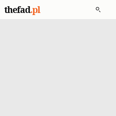
thefad
.pl