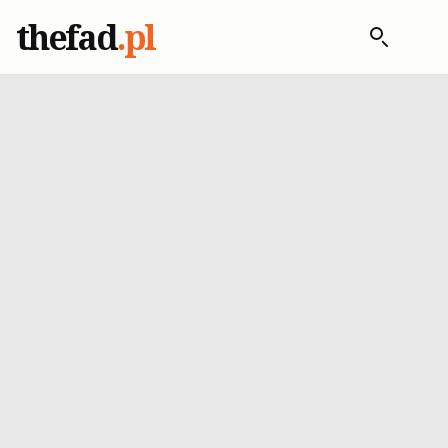
thefad
.pl