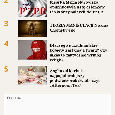
2
Pisarka Maria Nurowska,
opublikowała listę członków
PiS którzy należeli do PZPR
3
TEORIA MANIPULACJI Noama
Chomsky’ego
4
Dlaczego muzułmańskie
kobiety zasłaniają twarz? Czy
nikab to faktycznie wymóg
religii?
5
Anglia od kuchni –
najpopularniejszy
podwieczorek świata czyli
„Afternoon Tea”
REKLAMA