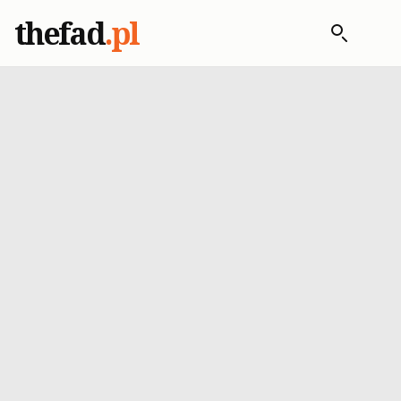
thefad
.pl