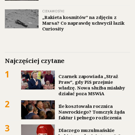
CIEKAWOSTKI
„Rakieta kosmitów” na zdjęciu z
Marsa? Co naprawdę uchwycił łazik
Curiosity
Najczęściej czytane
1
Czarnek zapowiada „Straż
Praw”, gdy PiS przejmie
władzę. Nowa służba miałaby
działać poza MSWiA
2
Ile kosztowała rocznica
Nawrockiego? Tomczyk żąda
faktur i pełnego rozliczenia
3
Dlaczego muzułmańskie