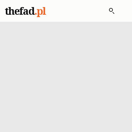
thefad
.pl