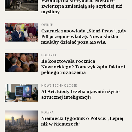
Ewolucja na sterydach. Niektóre
zwierzęta zmieniają się szybciej niż
myślimy
OPINIE
Czarnek zapowiada „Straż Praw”, gdy
PiS przejmie władzę. Nowa służba
miałaby działać poza MSWiA
POLITYKA
Ile kosztowała rocznica
Nawrockiego? Tomczyk żąda faktur i
pełnego rozliczenia
NOWE TECHNOLOGIE
AI Act: kiedy trzeba ujawnić użycie
sztucznej inteligencji?
POLSKA
Niemiecki tygodnik o Polsce: „Lepiej
niż w Niemczech”