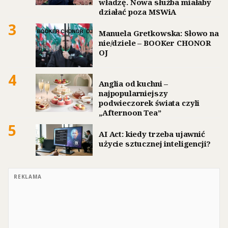
władzę. Nowa służba miałaby
działać poza MSWiA
3
Manuela Gretkowska: Słowo na
nie/dziele – BOOKer CHONOR
OJ
4
Anglia od kuchni –
najpopularniejszy
podwieczorek świata czyli
„Afternoon Tea”
5
AI Act: kiedy trzeba ujawnić
użycie sztucznej inteligencji?
REKLAMA