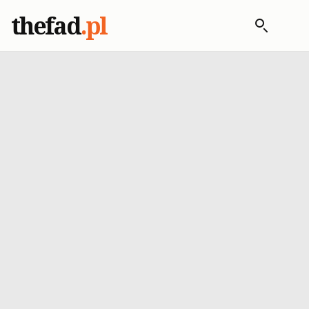
thefad
.pl