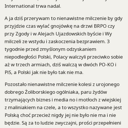
International trwa nadal.
A ja dziś przerywam to nienawistne milczenie by gdy
przyjdzie czas wylać gnojówkę na drzwi BRPO czy
przy Zgody i w Alejach Ujazdowskich byście i Wy
milczeli ze wstydu i zaskoczenia bezprawiem. 3
tygodnie przed zmyślonym odzyskaniem
niepodległości Polski, Polacy walczyli przeciwko sobie
aż w trzech armiach, dziś walczą w dwóch PO-KO i
PiS, a Polski jak nie było tak nie ma.
Pozostało nienawistne milczenie kolesi z urojonego
dobrego Żoliborskiego ogólniaka, paru żydów
trzymających biznes i media no i motłoch z wiejskiej
z maliniakiem na czele, a to wszystko nazywane jest
Polską choć przecież nigdy jej nie było nie ma i nie
będzie. Są za to ludzie zwyczajni, prości przepełnieni