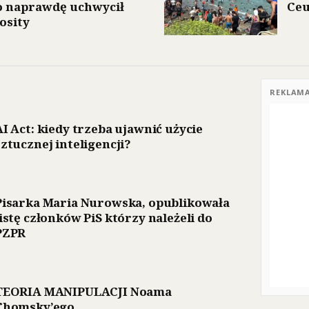
o naprawdę uchwycił
Ceu
osity
REKLAM
AI Act: kiedy trzeba ujawnić użycie
sztucznej inteligencji?
Pisarka Maria Nurowska, opublikowała
listę członków PiS którzy należeli do
PZPR
TEORIA MANIPULACJI Noama
Chomsky’ego