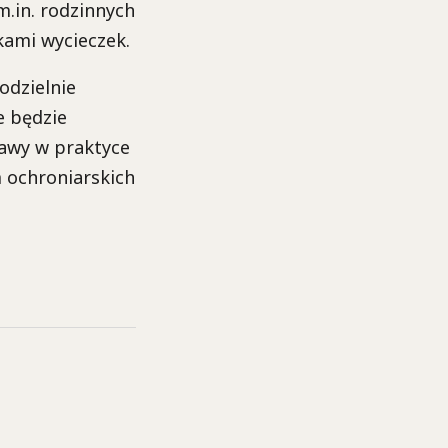
.in. rodzinnych
ami wycieczek.
odzielnie
e będzie
tawy w praktyce
m ochroniarskich
.