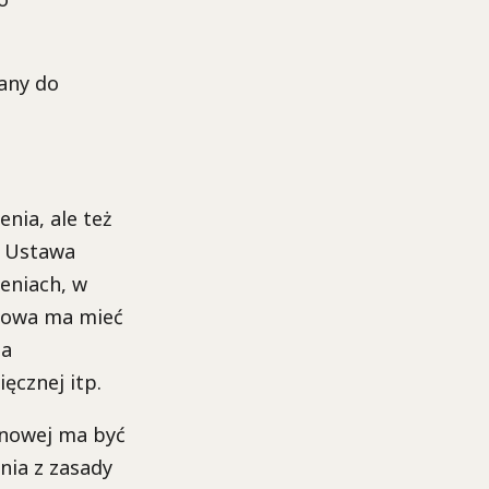
zany do
nia, ale też
. Ustawa
ceniach, w
inowa ma mieć
ia
ęcznej itp.
inowej ma być
nia z zasady