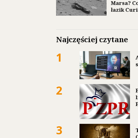
Marsa? C
łazik Curi
Najczęściej czytane
1
2
3