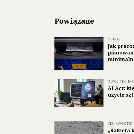
Powiązane
OPINIE
Jak praco
planowany
minimalne
NOWE TECHN
AI Act: k
użycie szt
CIEKAWOSTKI
„Rakieta 