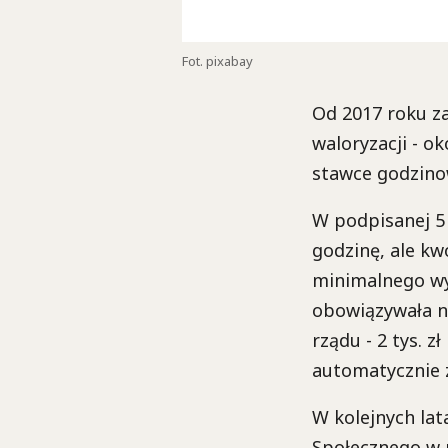
Fot. pixabay
Od 2017 roku za
waloryzacji - o
stawce godzino
W podpisanej 5 
godzinę, ale kw
minimalnego wyn
obowiązywała n
rządu - 2 tys. 
automatycznie 
W kolejnych lat
Społecznego w 