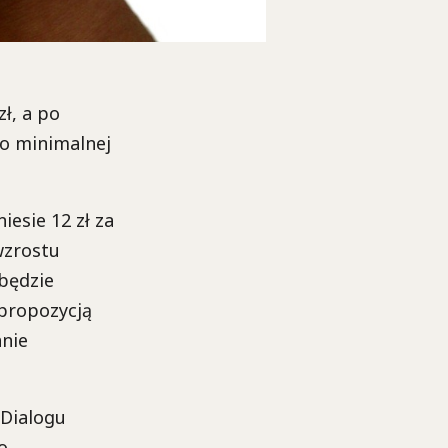
ł, a po
 o minimalnej
esie 12 zł za
wzrostu
 będzie
propozycją
anie
 Dialogu
o