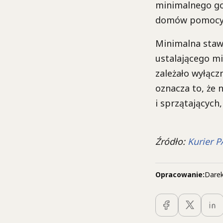
minimalnego go
domów pomocy i
Minimalna stawk
ustalającego mie
zależało wyłącz
oznacza to, że 
i sprzątających
Źródło:
Kurier 
Opracowanie:
Darek