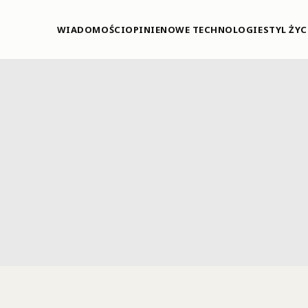
WIADOMOŚCI
OPINIE
NOWE TECHNOLOGIE
STYL ŻYC