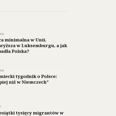
SKA
ca minimalna w Unii.
wyższa w Luksemburgu, a jak
adła Polska?
SKA
miecki tygodnik o Polsce:
piej niż w Niemczech”
T
esiątki tysięcy migrantów w