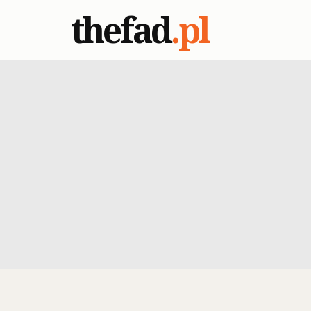
thefad
.pl