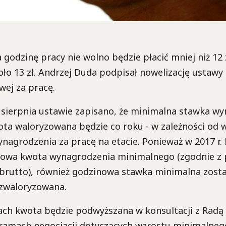
 godzinę pracy nie wolno będzie płacić mniej niż 12 z
koło 13 zł. Andrzej Duda podpisał nowelizację ustawy
wej za pracę.
sierpnia ustawie zapisano, że minimalna stawka wyni
ota waloryzowana będzie co roku - w zależności od 
agrodzenia za pracę na etacie. Ponieważ w 2017 r.
owa kwota wynagrodzenia minimalnego (zgodnie z 
zł brutto), również godzinowa stawka minimalna zost
zwaloryzowana.
ach kwota będzie podwyższana w konsultacji z Radą
ramach negocjacji dotyczących wzrostu minimalneg