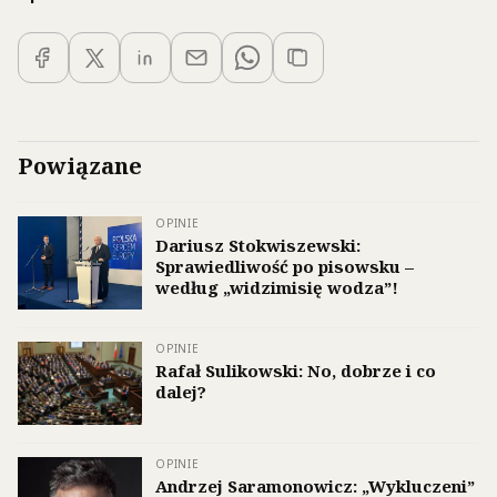
Powiązane
OPINIE
Dariusz Stokwiszewski:
Sprawiedliwość po pisowsku –
według „widzimisię wodza”!
OPINIE
Rafał Sulikowski: No, dobrze i co
dalej?
OPINIE
Andrzej Saramonowicz: „Wykluczeni”