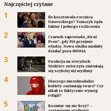
Najczęściej czytane
1
Ile kosztowała rocznica
Nawrockiego? Tomczyk żąda
faktur i pełnego rozliczenia
2
Czarnek zapowiada „Straż
Praw”, gdy PiS przejmie
władzę. Nowa służba miałaby
działać poza MSWiA
3
Ewolucja na sterydach.
Niektóre zwierzęta zmieniają
się szybciej niż myślimy
4
Dlaczego muzułmańskie
kobiety zasłaniają twarz? Czy
nikab to faktycznie wymóg
religii?
5
Rozmiar się nie liczy? –
zestawienie wielkości