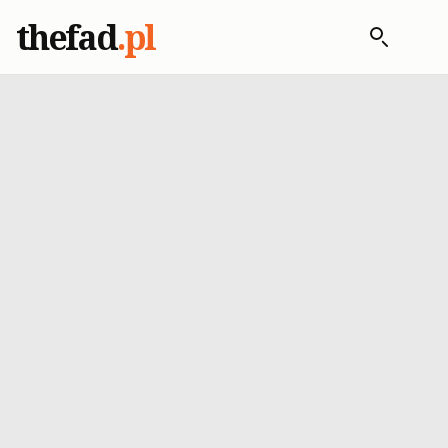
thefad
.pl