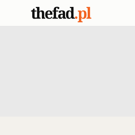
thefad
.pl