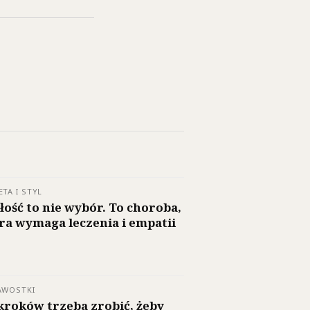
ETA I STYL
łość to nie wybór. To choroba,
ra wymaga leczenia i empatii
AWOSTKI
 kroków trzeba zrobić, żeby