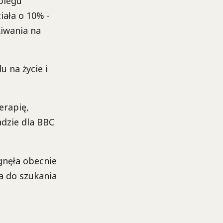
biegu
ała o 10% -
iwania na
 na życie i
erapię,
dzie dla BBC
gnęła obecnie
a do szukania