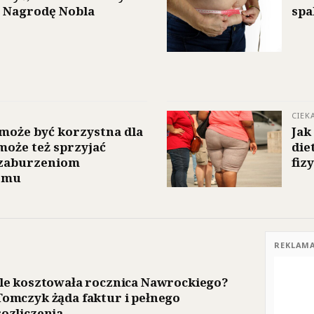
 Nagrodę Nobla
spa
CIEK
oże być korzystna dla
Jak
może też sprzyjać
die
i zaburzeniom
fiz
zmu
REKLAM
Ile kosztowała rocznica Nawrockiego?
Tomczyk żąda faktur i pełnego
rozliczenia