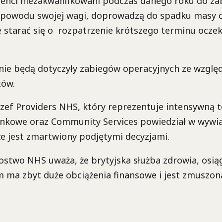
cjenci niezakwalifikowani podczas danego roku do za
 powodu swojej wagi, doprowadzą do spadku masy ci
starać się o rozpatrzenie krótszego terminu oczek
ie będą dotyczyły zabiegów operacyjnych ze względu
tów.
zef Providers NHS, który reprezentuje intensywną t
nkowe oraz Community Services powiedział w wywia
że jest zmartwiony podjętymi decyzjami.
stwo NHS uważa, że brytyjska służba zdrowia, osią
 ma zbyt duże obciążenia finansowe i jest zmuszon