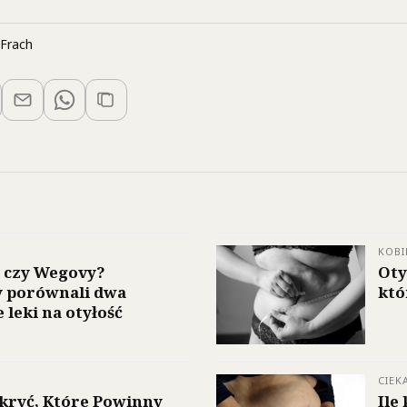
Frach
KOBI
 czy Wegovy?
Oty
 porównali dwa
któ
 leki na otyłość
CIEK
kryć, Które Powinny
Ile