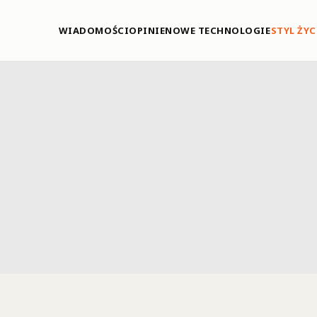
WIADOMOŚCI
OPINIE
NOWE TECHNOLOGIE
STYL ŻYC