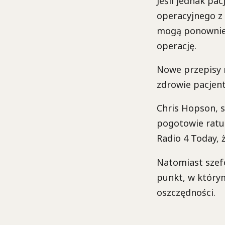
Jeśli jednak pa
operacyjnego z
mogą ponownie 
operację.
Nowe przepisy n
zdrowie pacjen
Chris Hopson, s
pogotowie ratu
Radio 4 Today, 
Natomiast szefo
punkt, w którym
oszczędności.