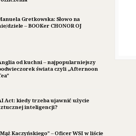
Manuela Gretkowska: Słowo na
nie/dziele – BOOKer CHONOR OJ
Anglia od kuchni – najpopularniejszy
podwieczorek świata czyli „Afternoon
Tea”
AI Act: kiedy trzeba ujawnić użycie
sztucznej inteligencji?
„Mąż Kaczyńskiego” – Oficer WSI w liście