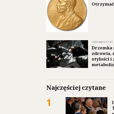
Otrzymać
CIEKAWOSTKI
Drzemka m
zdrowia, 
otyłości 
metaboli
Najczęściej czytane
1