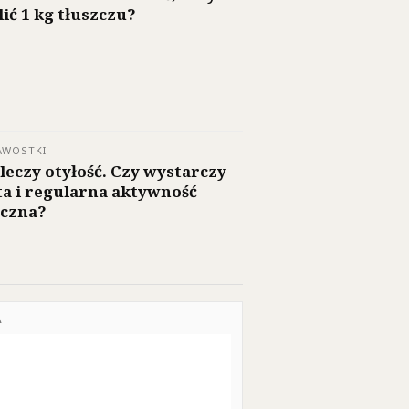
lić 1 kg tłuszczu?
AWOSTKI
 leczy otyłość. Czy wystarczy
ta i regularna aktywność
yczna?
A