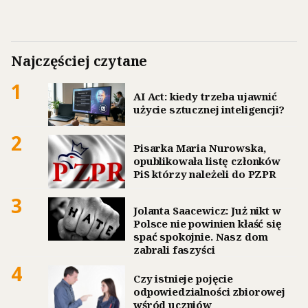
Najczęściej czytane
1
AI Act: kiedy trzeba ujawnić
użycie sztucznej inteligencji?
2
Pisarka Maria Nurowska,
opublikowała listę członków
PiS którzy należeli do PZPR
3
Jolanta Saacewicz: Już nikt w
Polsce nie powinien kłaść się
spać spokojnie. Nasz dom
zabrali faszyści
4
Czy istnieje pojęcie
odpowiedzialności zbiorowej
wśród uczniów