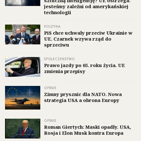
sztuczną inteligencję? UE ostrzega:
jesteśmy zależni od amerykańskiej
technologii
POLITYKA
PiS chce uchwały przeciw Ukrainie w
UE. Czarnek wzywa rząd do
sprzeciwu
SPOŁECZEŃSTWO
Prawo jazdy po 65. roku życia. UE
zmienia przepisy
OPINIE
Zimny prysznic dla NATO. Nowa
strategia USA a obrona Europy
OPINIE
Roman Giertych: Maski opadły. USA,
Rosja i Elon Musk kontra Europa