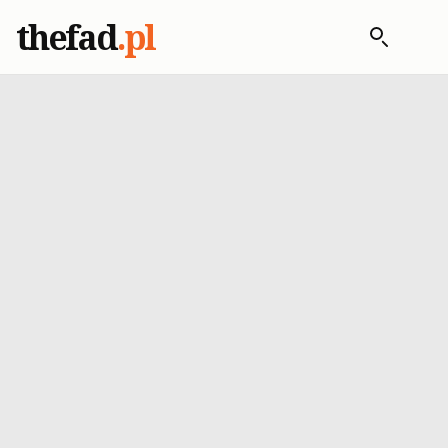
thefad
.pl