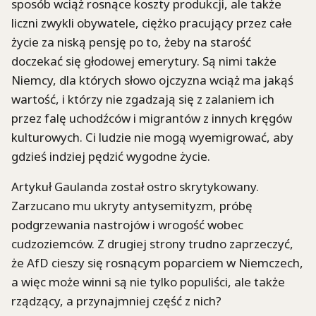
sposób wciąż rosnące koszty produkcji, ale także
liczni zwykli obywatele, ciężko pracujący przez całe
życie za niską pensję po to, żeby na starość
doczekać się głodowej emerytury. Są nimi także
Niemcy, dla których słowo ojczyzna wciąż ma jakąś
wartość, i którzy nie zgadzają się z zalaniem ich
przez falę uchodźców i migrantów z innych kręgów
kulturowych. Ci ludzie nie mogą wyemigrować, aby
gdzieś indziej pędzić wygodne życie.
Artykuł Gaulanda został ostro skrytykowany.
Zarzucano mu ukryty antysemityzm, próbę
podgrzewania nastrojów i wrogość wobec
cudzoziemców. Z drugiej strony trudno zaprzeczyć,
że AfD cieszy się rosnącym poparciem w Niemczech,
a więc może winni są nie tylko populiści, ale także
rządzący, a przynajmniej część z nich?