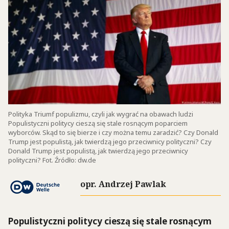
Polityka Triumf populizmu, czyli jak wygrać na obawach ludzi
Populistyczni politycy cieszą się stale rosnącym poparciem
wyborców. Skąd to się bierze i czy można temu zaradzić? Czy Donald
Trump jest populistą, jak twierdzą jego przeciwnicy polityczni? Czy
Donald Trump jest populistą, jak twierdzą jego przeciwnicy
polityczni? Fot. Źródło: dw.de
opr. Andrzej Pawlak
Populistyczni politycy cieszą się stale rosnącym