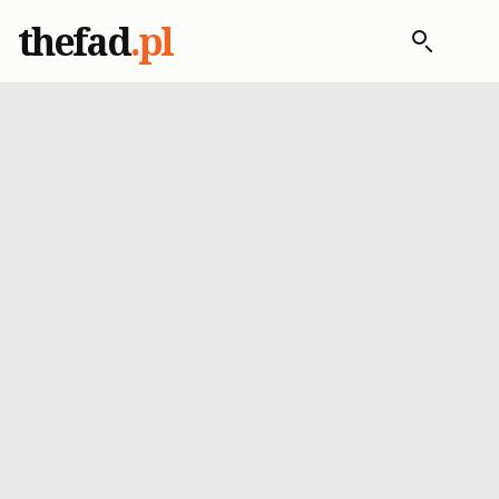
thefad
.pl