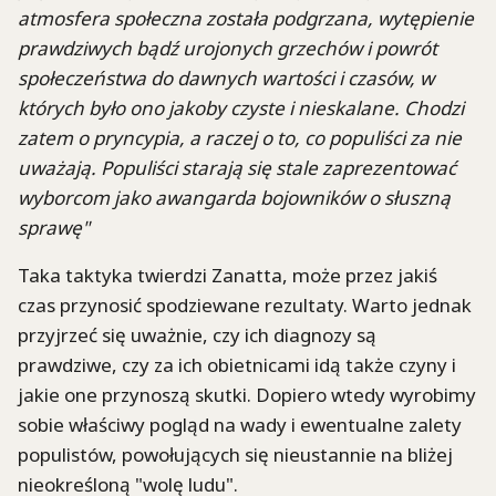
atmosfera społeczna została podgrzana, wytępienie
prawdziwych bądź urojonych grzechów i powrót
społeczeństwa do dawnych wartości i czasów, w
których było ono jakoby czyste i nieskalane. Chodzi
zatem o pryncypia, a raczej o to, co populiści za nie
uważają. Populiści starają się stale zaprezentować
wyborcom jako awangarda bojowników o słuszną
sprawę"
Taka taktyka twierdzi Zanatta, może przez jakiś
czas przynosić spodziewane rezultaty. Warto jednak
przyjrzeć się uważnie, czy ich diagnozy są
prawdziwe, czy za ich obietnicami idą także czyny i
jakie one przynoszą skutki. Dopiero wtedy wyrobimy
sobie właściwy pogląd na wady i ewentualne zalety
populistów, powołujących się nieustannie na bliżej
nieokreśloną "wolę ludu".