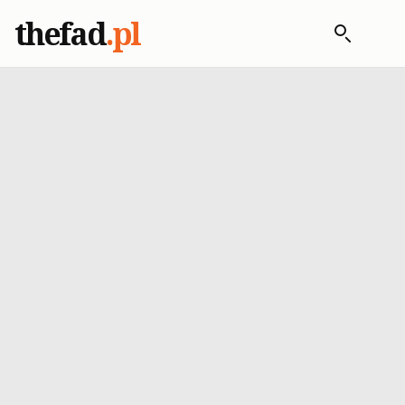
thefad
.pl