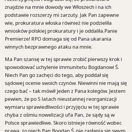
znajdzie na mnie dowody we Włoszech i na ich
podstawie rozszerzy mi zarzuty. Jak Pan zapewne
wie, prokuratura włoska również nie podzieliła
wniosków polskiej prokuratury i je oddaliła.Panie
Premierze! RPO domaga się od Pana ukarania
winnych bezprawnego ataku na mnie.
Ma Pan szansę w tej sprawie zrobić pierwszy krok i
spowodować uchylenie immunitetu Bogdanowi Ś.
Niech Pan go zachęci do tego, aby poddał się
sądowej ocenie swoich czynów. Niewinni nie mają się
czego bać – tak mówił jeden z Pana kolegów. Jestem
pewien, że po 5 latach nieustannej reorganizacji
wymiaru sprawiedliwości i przyjęciu w tej sprawie
chyba z ośmiu nowelizacji ufa Pan, że sądy są w
Polsce sprawiedliwe. Skoro istnieje równość wobec
prawa, to niech Pan Bogdan Ś. nie zasłania się swym