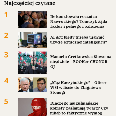
Najczęściej czytane
1
Ile kosztowała rocznica
Nawrockiego? Tomczyk żąda
faktur i pełnego rozliczenia
2
AI Act: kiedy trzeba ujawnić
użycie sztucznej inteligencji?
3
Manuela Gretkowska: Słowo na
nie/dziele – BOOKer CHONOR
OJ
4
„Mąż Kaczyńskiego” – Oficer
WSI w liście do Zbigniewa
Stonogi
5
Dlaczego muzułmańskie
kobiety zasłaniają twarz? Czy
nikab to faktycznie wymóg