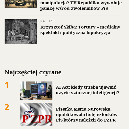
manipulacja? TV Republika wywołuje
panikę wśród zwolenników PiS
NA LUZIE
Krzysztof Skiba: Tortury – medialny
spektakl i polityczna hipokryzja
Najczęściej czytane
1
AI Act: kiedy trzeba ujawnić
użycie sztucznej inteligencji?
2
Pisarka Maria Nurowska,
opublikowała listę członków
PiS którzy należeli do PZPR