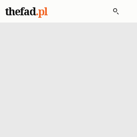
thefad
.pl