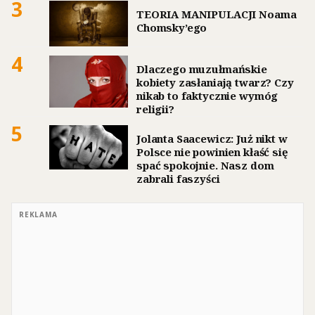
3
TEORIA MANIPULACJI Noama
Chomsky’ego
4
Dlaczego muzułmańskie
kobiety zasłaniają twarz? Czy
nikab to faktycznie wymóg
religii?
5
Jolanta Saacewicz: Już nikt w
Polsce nie powinien kłaść się
spać spokojnie. Nasz dom
zabrali faszyści
REKLAMA