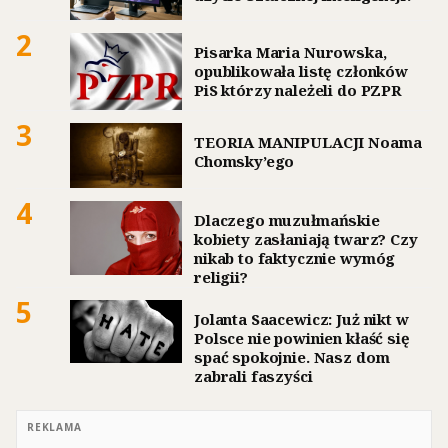
2
Pisarka Maria Nurowska,
opublikowała listę członków
PiS którzy należeli do PZPR
3
TEORIA MANIPULACJI Noama
Chomsky’ego
4
Dlaczego muzułmańskie
kobiety zasłaniają twarz? Czy
nikab to faktycznie wymóg
religii?
5
Jolanta Saacewicz: Już nikt w
Polsce nie powinien kłaść się
spać spokojnie. Nasz dom
zabrali faszyści
REKLAMA