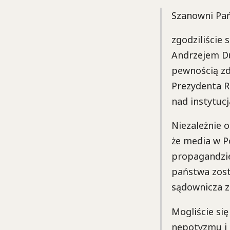
Szanowni Pa
zgodziliście
Andrzejem Du
pewnością zda
Prezydenta R
nad instytuc
Niezależnie 
że media w P
propagandzie
państwa zost
sądownicza zn
Mogliście się
nepotyzmu i k