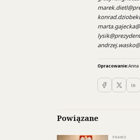
marek.dietl@pre
konrad.dziobek@
marta.gajecka@p
lysik@prezydent
andrzej.wasko@p
Opracowanie:
Anna 
Powiązane
PRAWO