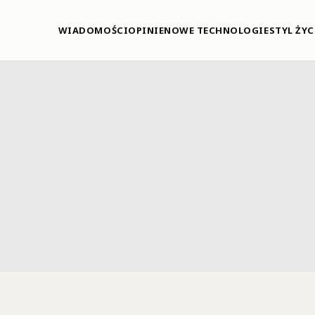
WIADOMOŚCI
OPINIE
NOWE TECHNOLOGIE
STYL ŻYC