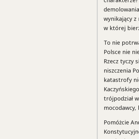
demolowania 
wynikający z 
w której bier
To nie potrwa
Polsce nie ni
Rzecz tyczy s
niszczenia Po
katastrofy ni
Kaczyńskiego
trójpodział w
mocodawcy, l
Pomóżcie And
Konstytucyjn