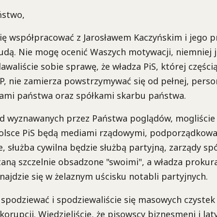
ństwo,
 się współpracować z Jarosławem Kaczyńskim i jego 
dą. Nie mogę ocenić Waszych motywacji, niemniej j
waliście sobie sprawę, że władza PiS, której częścią
P, nie zamierza powstrzymywać się od pełnej, person
jami państwa oraz spółkami skarbu państwa.
od wyznawanych przez Państwa poglądów, mogliście
olsce PiS będą mediami rządowymi, podporządkowa
, służba cywilna będzie służbą partyjną, zarządy sp
aną szczelnie obsadzone "swoimi", a władza prokura
ajdzie się w żelaznym uścisku notabli partyjnych.
 spodziewać i spodziewaliście się masowych czystek 
orupcji. Wiedzieliście, że pisowscy biznesmeni i la