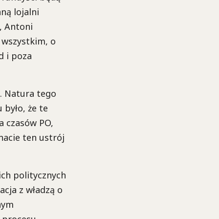
ą lojalni
, Antoni
 wszystkim, o
d i poza
. Natura tego
było, że te
za czasów PO,
acie ten ustrój
ich politycznych
cja z władzą o
nym
y procesu