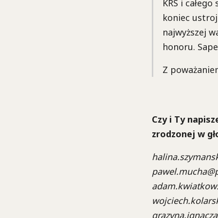
KRS i całego
koniec ustro
najwyższej wa
honoru. Sape
Z poważanie
Czy i Ty napisz
zrodzonej w gł
halina.szymansk
pawel.mucha@pr
adam.kwiatkowsk
wojciech.kolars
grazyna.ignacza