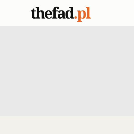
thefad
.pl