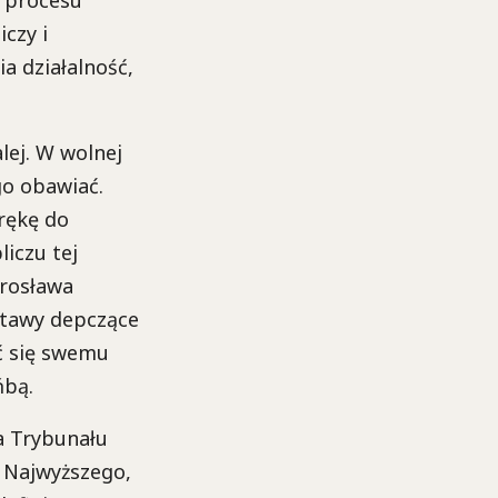
czy i
a działalność,
lej. W wolnej
ego obawiać.
 rękę do
liczu tej
arosława
stawy depczące
ić się swemu
ńbą.
a Trybunału
 Najwyższego,