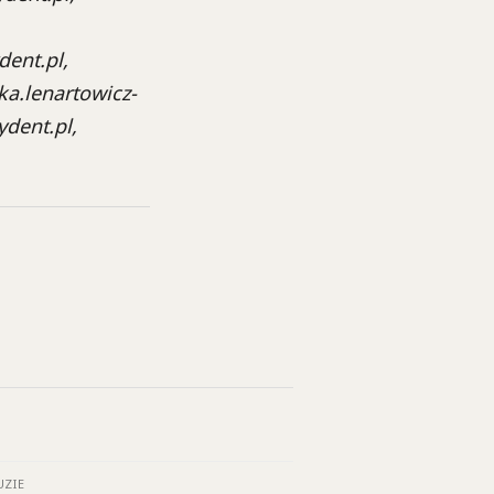
ent.pl,
ka.lenartowicz-
ydent.pl,
UZIE