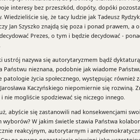
oje interesy bez przeszkód, dopóty, dopóki pozostan
 Wiedzieliście się, że tacy ludzie jak Tadeusz Rydzyk
czy Jan Szyszko znajdą się poza i ponad prawem, a o
decydować Prezes, o tym i będzie decydować - pona
.
aki ustrój nazywa się autorytaryzmem bądź dyktaturą
ła Państwu nieznana, podobnie jak wiadome Państwu 
e patologie życia społecznego, występując również 
Jarosława Kaczyńskiego niepomiernie się rozwiną. Zn
i nie mogliście spodziewać się niczego innego.
już, abyście się zastanowili nad konsekwencjami swo
 wyborów? W jakim świetle stawia Państwa kolabora
cznie reakcyjnym, autorytarnym i antydemokratycz
 Czy na pewno pozostajecie niewinni jako uczestnic