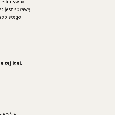
definitywny
t jest sprawą
osobistego
 tej idei,
dent.pl,