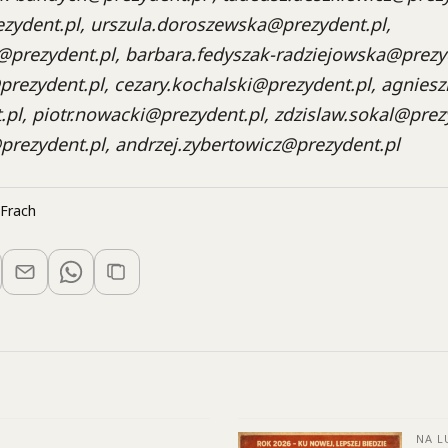
zydent.pl, urszula.doroszewska@prezydent.pl,
prezydent.pl, barbara.fedyszak-radziejowska@prezyd
rezydent.pl, cezary.kochalski@prezydent.pl, agniesz
.pl, piotr.nowacki@prezydent.pl, zdzislaw.sokal@prez
rezydent.pl, andrzej.zybertowicz@prezydent.pl
Frach
NA L