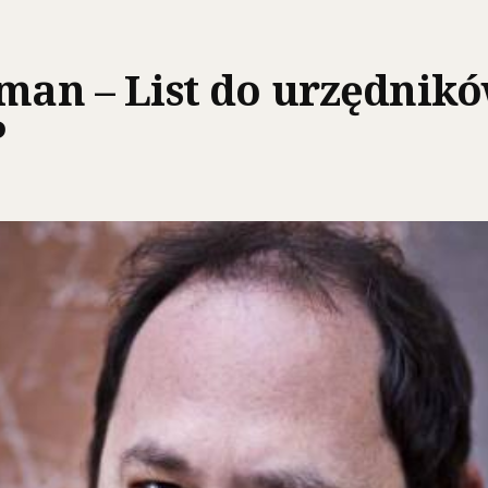
tman – List do urzędnik
P