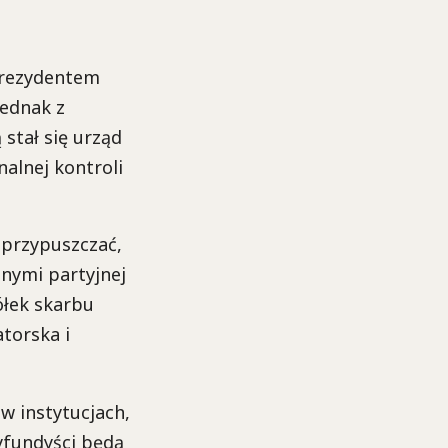
prezydentem
ednak z
 stał się urząd
alnej kontroli
 przypuszczać,
nymi partyjnej
ółek skarbu
torska i
w instytucjach,
tyfundyści będą