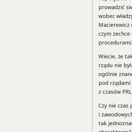
prowadzić sw
wobec władzy.
Macierewicz 
czym zechce 
procedurami
Wiecie, że t
rządu nie by
ogólnie znan
pod rządami 
z czasów PRL 
Czy nie czas 
i zawodowych
tak jednozna
charakterze?