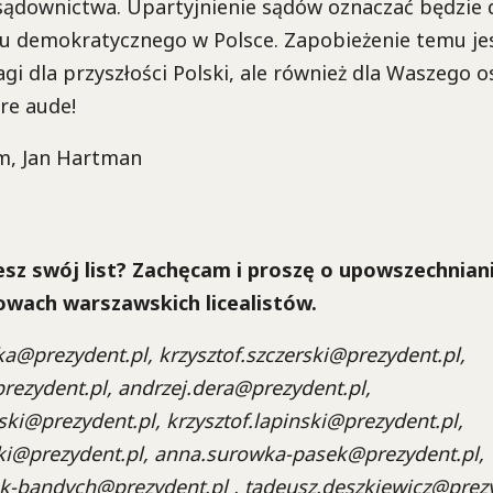
 sądownictwa. Upartyjnienie sądów oznaczać będzie 
ju demokratycznego w Polsce. Zapobieżenie temu jes
gi dla przyszłości Polski, ale również dla Waszego 
re aude!
m, Jan Hartman
esz swój list? Zachęcam i proszę o upowszechnianie
owach warszawskich licealistów.
a@prezydent.pl, krzysztof.szczerski@prezydent.pl,
ezydent.pl, andrzej.dera@prezydent.pl,
i@prezydent.pl, krzysztof.lapinski@prezydent.pl,
ki@prezydent.pl, anna.surowka-pasek@prezydent.pl,
k-bandych@prezydent.pl , tadeusz.deszkiewicz@prezy