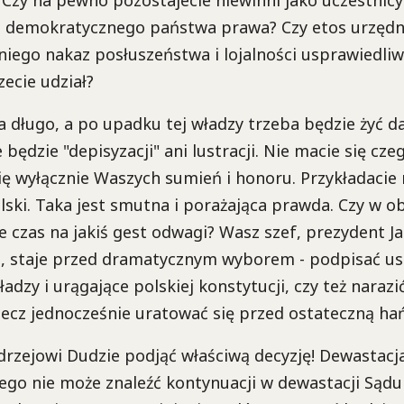
demokratycznego państwa prawa? Czy etos urzędni
niego nakaz posłuszeństwa i lojalności usprawiedliwi
zecie udział?
 długo, a po upadku tej władzy trzeba będzie żyć da
e będzie "depisyzacji" ani lustracji. Nie macie się cz
ię wyłącznie Waszych sumień i honoru. Przykładacie
lski. Taka jest smutna i porażająca prawda. Czy w ob
e czas na jakiś gest odwagi? Wasz szef, prezydent J
, staje przed dramatycznym wyborem - podpisać u
ładzy i urągające polskiej konstytucji, czy też naraz
ecz jednocześnie uratować się przed ostateczną ha
rzejowi Dudzie podjąć właściwą decyzję! Dewastacj
ego nie może znaleźć kontynuacji w dewastacji Sądu