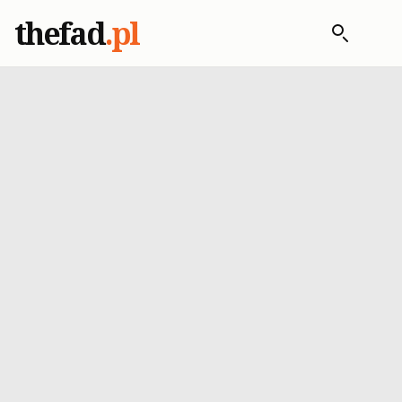
thefad
.pl