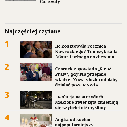
Curiosity
Najczęściej czytane
1
Ile kosztowała rocznica
Nawrockiego? Tomczyk żąda
faktur i pełnego rozliczenia
2
Czarnek zapowiada „Straż
Praw”, gdy PiS przejmie
władzę. Nowa służba miałaby
działać poza MSWiA
3
Ewolucja na sterydach.
Niektóre zwierzęta zmieniają
się szybciej niż myślimy
4
Anglia od kuchni –
najpopularniejszy