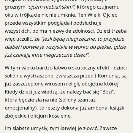
groźnym
“ojcem niebiańskim”
, którego czujnemu
oku w trójkącie nic nie umknie. Ten Wielki Ojciec
przede wszystkim podgląda i podsłuchuje
wszystkich, bo ma niezwykłe zdolności. Dzieci trzeba
więc uczulić, że
“jeśli będą niegrzeczne, to
przyjdzie
diabeł i porwie je wszystkie w worku do piekła, gdzie
już czekają inne niegrzeczne dzieci”.
W tym wieku bardzo łatwo o skuteczny efekt - dzieci
solidnie wystraszone, zwłaszcza przed I Komunią, są
już zaszczepione wirusem religii, obojętne której.
Kiedy dzieci już wiedzą, że należy bać się “Bozi”,
która będzie zła na nie (solidny szantaż
emocjonalny), to reszty dokona już ambona, książki
zbójeckie i oficjum kościelne.
Im słabsze umysły, tym łatwiej je złowić. Zawsze