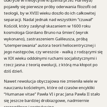
odkrycie w medycynie krążenia przez Harveya)
pojawiły się pierwsze próby oderwania filozofii od
teologii, by w XVIII wieku doszło do ich całkowitej
separacji. Nadal jednak nad wszystkim “czuwał”
Kościół, który zasłynął skazaniem w 1600 roku
kosmologa Giordano Bruno na śmierć (wyrok
wykonano), zastraszeniem Galileusza, próbą
“utemperowania” autora teorii heliocentrycznej i
jego następców, czy wreszcie - walką z rodzącymi się
w XIX wieku oddolnymi ruchami socjalistycznymi i
rzecz jasna z teorią ewolucji, z którą ma kłopot po
dziś dzień.
Nawet rewolucja obyczajowa nie zmieniła wiele w
nauczaniu kościelnym, które od czasów encykliki
“Humanae vitae” Pawła VI i prac Jana Pawła II stało
się jeszcze bardziej drobiazgowe, nadmiernie
szczegółowe i restrykcyjne.