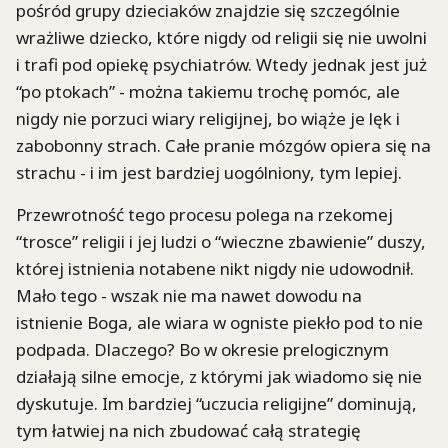
pośród grupy dzieciaków znajdzie się szczególnie
wrażliwe dziecko, które nigdy od religii się nie uwolni
i trafi pod opiekę psychiatrów. Wtedy jednak jest już
“po ptokach” - można takiemu trochę pomóc, ale
nigdy nie porzuci wiary religijnej, bo wiąże je lęk i
zabobonny strach. Całe pranie mózgów opiera się na
strachu - i im jest bardziej uogólniony, tym lepiej.
Przewrotność tego procesu polega na rzekomej
“trosce” religii i jej ludzi o “wieczne zbawienie” duszy,
której istnienia notabene nikt nigdy nie udowodnił.
Mało tego - wszak nie ma nawet dowodu na
istnienie Boga, ale wiara w ogniste piekło pod to nie
podpada. Dlaczego? Bo w okresie prelogicznym
działają silne emocje, z którymi jak wiadomo się nie
dyskutuje. Im bardziej “uczucia religijne” dominują,
tym łatwiej na nich zbudować całą strategię