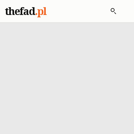
thefad
.pl