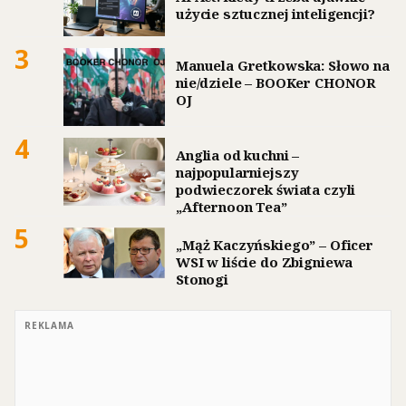
użycie sztucznej inteligencji?
3
Manuela Gretkowska: Słowo na
nie/dziele – BOOKer CHONOR
OJ
4
Anglia od kuchni –
najpopularniejszy
podwieczorek świata czyli
„Afternoon Tea”
5
„Mąż Kaczyńskiego” – Oficer
WSI w liście do Zbigniewa
Stonogi
REKLAMA