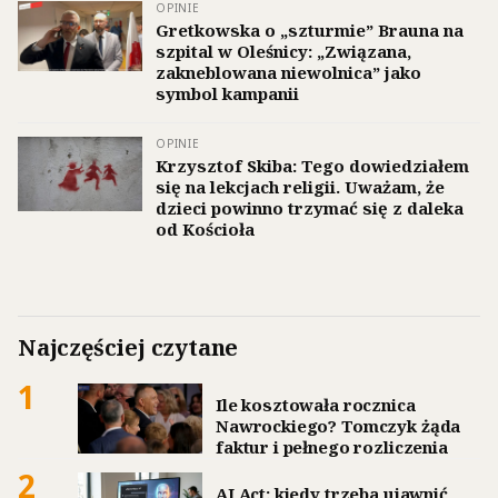
OPINIE
Gretkowska o „szturmie” Brauna na
szpital w Oleśnicy: „Związana,
zakneblowana niewolnica” jako
symbol kampanii
OPINIE
Krzysztof Skiba: Tego dowiedziałem
się na lekcjach religii. Uważam, że
dzieci powinno trzymać się z daleka
od Kościoła
Najczęściej czytane
1
Ile kosztowała rocznica
Nawrockiego? Tomczyk żąda
faktur i pełnego rozliczenia
2
AI Act: kiedy trzeba ujawnić