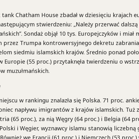
 tank Chatham House zbadał w dziesięciu krajach eu
następującym stwierdzeniu: „Należy przerwać dalszą 
skich”. Sondaż objął 10 tys. Europejczyków i miał m
 przez Trumpa kontrowersyjnego dekretu zabrania
lom siedmiu islamskich krajów. Średnio ponad poł
 Europie (55 proc.) przytaknęła twierdzeniu o wst
jów muzułmańskich.
e
ejscu w rankingu znalazła się Polska. 71 proc. ank
oniec napływu imigrantów z krajów islamskich. Tuż 
tria (65 proc.), za nią Węgry (64 proc.) i Belgia (64 pr
Polski i Węgier, wyznawcy islamu stanowią liczebną
Również we Francji (61 proc.) i Niemczech (53 proc.)