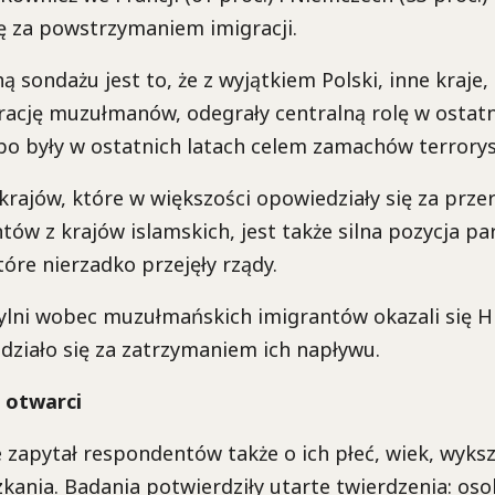
ę za powstrzymaniem imigracji.
 sondażu jest to, że z wyjątkiem Polski, inne kraje,
rację muzułmanów, odegrały centralną rolę w ostatn
bo były w ostatnich latach celem zamachów terrorys
rajów, które w większości opowiedziały się za prz
ów z krajów islamskich, jest także silna pozycja par
óre nierzadko przejęły rządy.
ylni wobec muzułmańskich imigrantów okazali się Hi
działo się za zatrzymaniem ich napływu.
j otwarci
apytał respondentów także o ich płeć, wiek, wykszt
kania. Badania potwierdziły utarte twierdzenia: oso