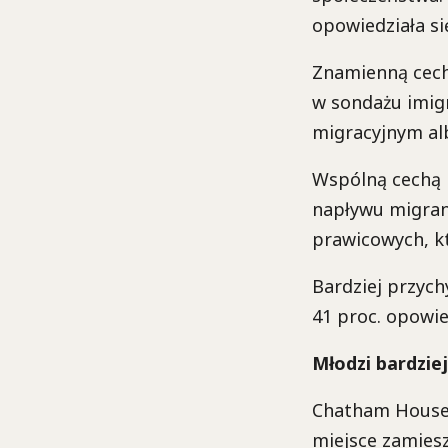
opowiedziała si
Znamienną cechą
w sondażu imig
migracyjnym al
Wspólną cechą k
napływu migrant
prawicowych, kt
Bardziej przych
41 proc. opowie
Młodzi bardzie
Chatham House z
miejsce zamiesz