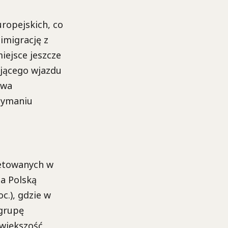
ropejskich, co
imigrację z
iejsce jeszcze
jącego wjazdu
owa
rzymaniu
ietowanych w
za Polską
oc.), gdzie w
 grupę
 większość