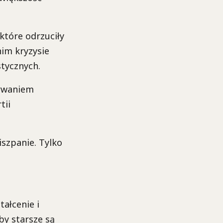
 które odrzuciły
im kryzysie
tycznych.
erwaniem
tii
szpanie. Tylko
ałcenie i
by starsze są