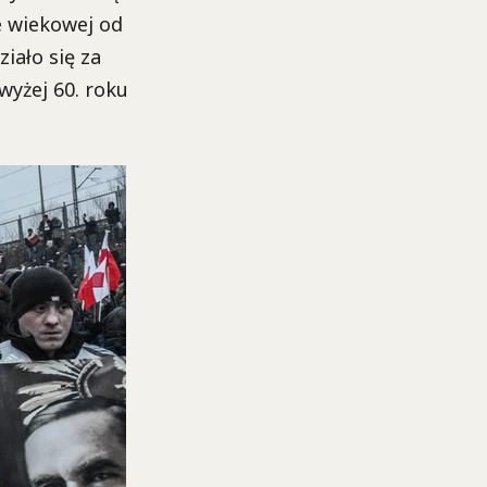
e wiekowej od
iało się za
yżej 60. roku