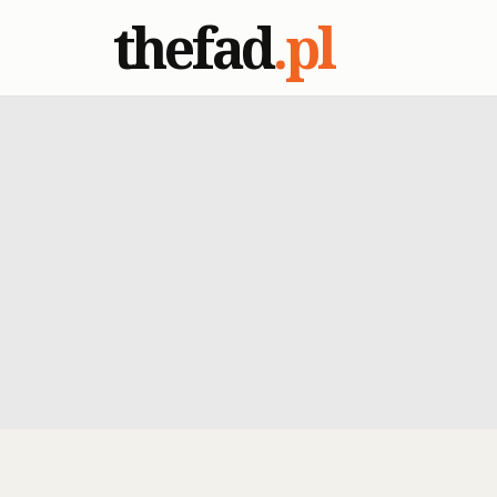
thefad
.pl