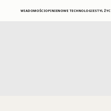
WIADOMOŚCI
OPINIE
NOWE TECHNOLOGIE
STYL ŻYC