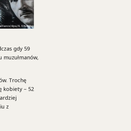
dczas gdy 59
ywu muzułmanów,
tów. Trochę
 kobiety – 52
ardziej
iu z