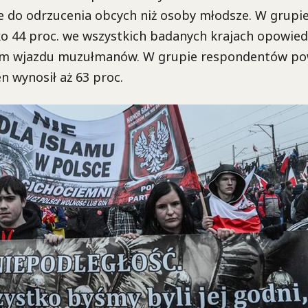
e do odrzucenia obcych niż osoby młodsze. W grupi
lko 44 proc. we wszystkich badanych krajach opowiedz
m wjazdu muzułmanów. W grupie respondentów pow
en wynosił aż 63 proc.