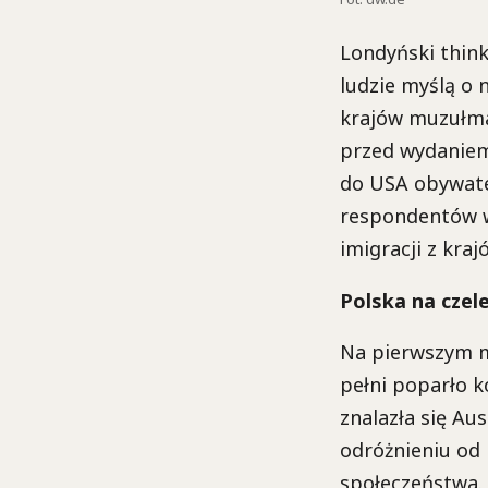
Londyński think
ludzie myślą o 
krajów muzułmań
przed wydaniem
do USA obywate
respondentów w
imigracji z kra
Polska na czel
Na pierwszym mi
pełni poparło k
znalazła się Aus
odróżnieniu od 
społeczeństwa. 