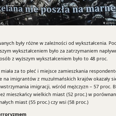
anych były różne w zależności od wykształcenia. Po
iższym wykształceniem było za zatrzymaniem napł
 osób z wyższym wykształceniem było to 48 proc.
miała za to płeć i miejsce zamieszkania responden
e na imigrantów z muzułmańskich krajów okazały się
owstrzymania imigracji, wśród mężczyzn – 57 proc. B
 też mieszkańcy wielkich miast (52 proc.) w porównan
łych miast (55 proc.) czy wsi (58 proc.)
terroryzmem