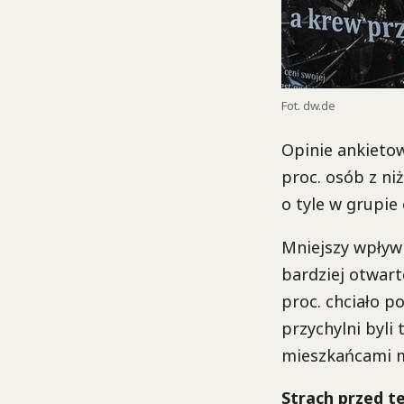
Fot. dw.de
Opinie ankietow
proc. osób z n
o tyle w grupie
Mniejszy wpływ 
bardziej otwart
proc. chciało p
przychylni byli
mieszkańcami ma
Strach przed 