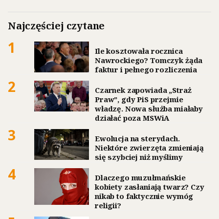
Najczęściej czytane
1
Ile kosztowała rocznica
Nawrockiego? Tomczyk żąda
faktur i pełnego rozliczenia
2
Czarnek zapowiada „Straż
Praw”, gdy PiS przejmie
władzę. Nowa służba miałaby
działać poza MSWiA
3
Ewolucja na sterydach.
Niektóre zwierzęta zmieniają
się szybciej niż myślimy
4
Dlaczego muzułmańskie
kobiety zasłaniają twarz? Czy
nikab to faktycznie wymóg
religii?