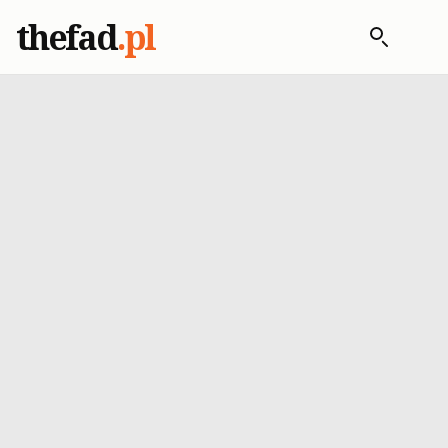
thefad
.pl