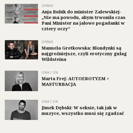
OPINIE
Anja Rubik do minister Zalewskiej-
„Nie ma powodu, abym trwoniła czas
Pani Minister na jałowe pogadanki w
cztery oczy”
OPINIE
Manuela Gretkowska: Blondynki są
najgroźniejsze, czyli erotyczny gułag
Wildsteina
ONA I ON
Marta Frej: AUTOEROTYZM =
MASTURBACJA
ONA I ON
Jimek Dębski: W seksie, tak jak w
muzyce, wszystko musi się zgadzać