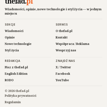
thefad
.
pl
Wiadomości, opinie, nowe technologie i styl życia — w jednym
miejscu
SEKCJE
SERWIS
Wiadomości
O thefad.pl
Opinie
Kontakt
Nowe technologie
Współpraca / Reklama
Styl życia
Wesprzyj nas
REDAKCJA
ZNAJDŹ NAS
Pisz z thefad.pl
X / Twitter
English Edition
Facebook
RODO
YouTube
© 2026 thefad.pl
Polityka prywatności
Regulamin