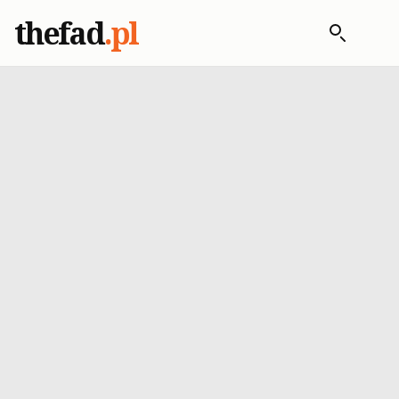
thefad
.pl