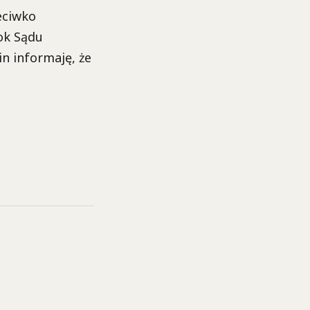
eciwko
ok Sądu
n informaję, że