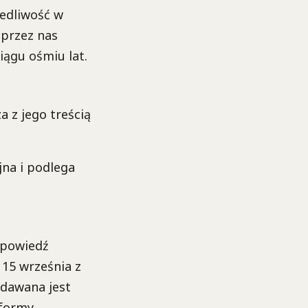
edliwość w
 przez nas
iągu ośmiu lat.
 z jego treścią
jna i podlega
ypowiedź
 15 września z
ydawana jest
tformy