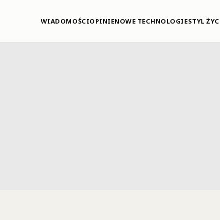
WIADOMOŚCI
OPINIE
NOWE TECHNOLOGIE
STYL ŻYC