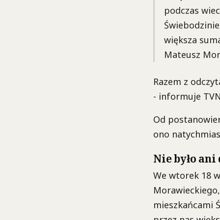
podczas wiec
Świebodzinie
większa suma 
Mateusz Mora
Razem z odczyt
- informuje TVN
Od postanowieni
ono natychmia
Nie było ani
We wtorek 18 w
Morawieckiego, 
mieszkańcami Ś
przez nas więks