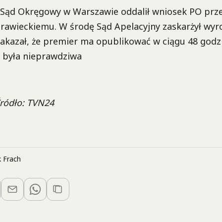
 Sąd Okręgowy w Warszawie oddalił wniosek PO prz
awieckiemu. W środę Sąd Apelacyjny zaskarżył wyr
kazał, że premier ma opublikować w ciągu 48 godzi
 była nieprawdziwa
 Źródło: TVN24
 Frach