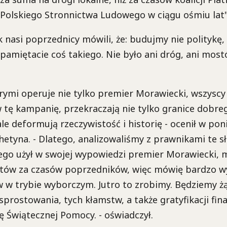
 Polskiego Stronnictwa Ludowego w ciągu ośmiu lat
k nasi poprzednicy mówili, że: budujmy nie politykę, 
pamiętacie coś takiego. Nie było ani dróg, ani most
rymi operuje nie tylko premier Morawiecki, wszyscy 
 tę kampanię, przekraczają nie tylko granice dobre
le deformują rzeczywistość i historię - ocenił w pon
etyna. - Dlatego, analizowaliśmy z prawnikami te sł
go użył w swojej wypowiedzi premier Morawiecki, m
stów za czasów poprzedników, więc mówię bardzo wy
 w trybie wyborczym. Jutro to zrobimy. Będziemy ż
sprostowania, tych kłamstw, a także gratyfikacji fin
ę Świątecznej Pomocy. - oświadczył.