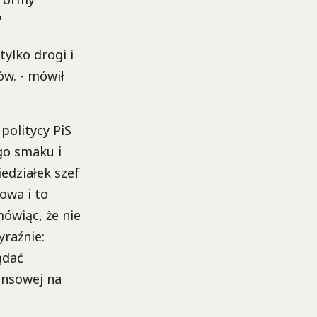
"
tylko drogi i
ów. - mówił
politycy PiS
go smaku i
iedziałek szef
owa i to
ówiąc, że nie
raźnie:
ądać
ansowej na