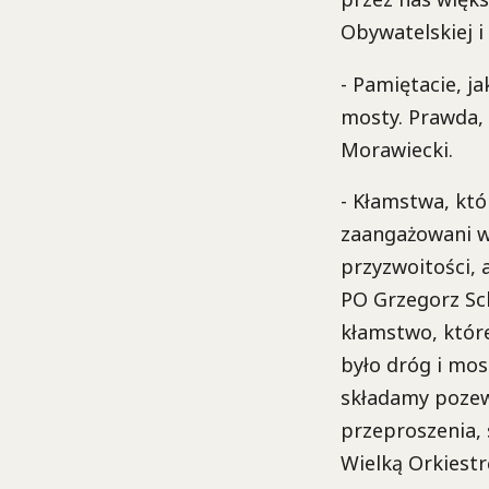
Obywatelskiej i
- Pamiętacie, ja
mosty. Prawda, 
Morawiecki.
- Kłamstwa, któ
zaangażowani w
przyzwoitości, a
PO Grzegorz Sch
kłamstwo, które
było dróg i mo
składamy pozew
przeproszenia, 
Wielką Orkiestr