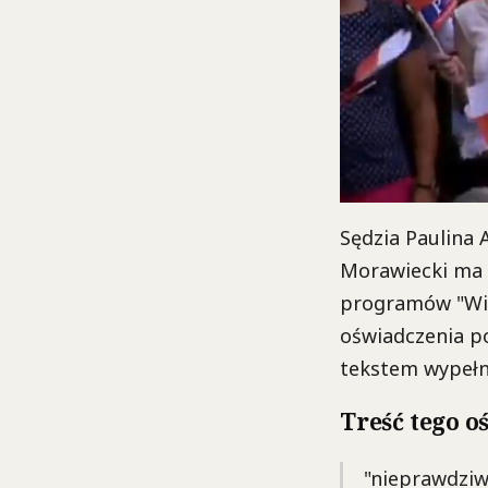
Sędzia Paulina
Morawiecki ma 
programów "Wia
oświadczenia po
tekstem wypełni
Treść tego o
"nieprawdziw