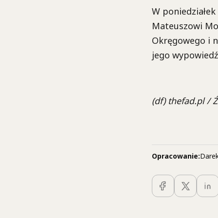
W poniedziałek
Mateuszowi Mor
Okręgowego i na
jego wypowiedź
(df) thefad.pl /
Opracowanie:
Darek