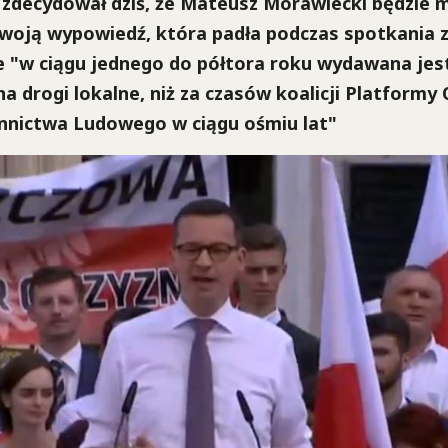
 zdecydował dziś, że Mateusz Morawiecki będzie m
swoją wypowiedź, która padła podczas spotkania 
e "w ciągu jednego do półtora roku wydawana jes
a drogi lokalne, niż za czasów koalicji Platformy 
nnictwa Ludowego w ciągu ośmiu lat"