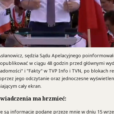
 Asłanowicz, sędzia Sądu Apelacyjnego poinformował
opublikować w ciągu 48 godzin przed głównymi wy
domości" i "Fakty" w TVP Info i TVN, po blokach 
przez jego odczytanie oraz jednoczesne wyświetlen
ającym cały ekran.
świadczenia ma brzmieć:
e są informacje podane przeze mnie w dniu 15 wrześ