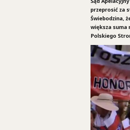
Sąd Apelacyjny
przeprosić za 
Świebodzina, ż
większa suma n
Polskiego Stro