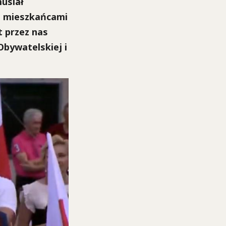
usiał
z mieszkańcami
t przez nas
Obywatelskiej i