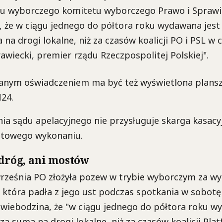
u wyborczego komitetu wyborczego Prawo i Sprawi
, że w ciągu jednego do półtora roku wydawana jest
na drogi lokalne, niż za czasów koalicji PO i PSL w c
wiecki, premier rządu Rzeczpospolitej Polskiej".
anym oświadczeniem ma być też wyświetlona plansza
24.
a sądu apelacyjnego nie przysługuje skarga kasacy
stowego wykonaniu.
 dróg, ani mostów
rześnia PO złożyła pozew w trybie wyborczym za w
która padła z jego ust podczas spotkania w sobotę
wiebodzina, że "w ciągu jednego do półtora roku w
za suma na drogi lokalne, niż za czasów koalicji Pla