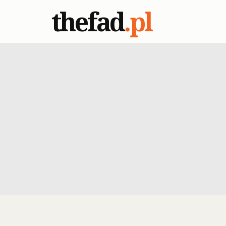
thefad
.pl