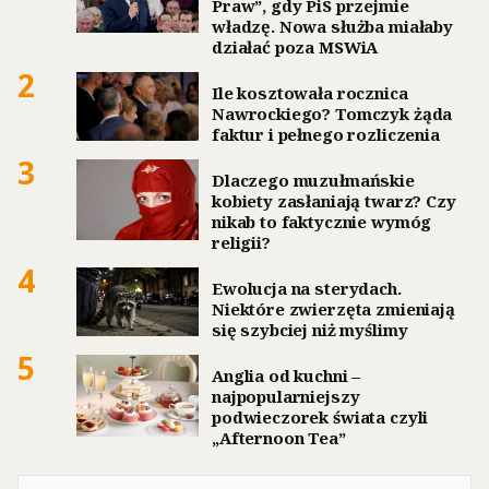
Praw”, gdy PiS przejmie
władzę. Nowa służba miałaby
działać poza MSWiA
2
Ile kosztowała rocznica
Nawrockiego? Tomczyk żąda
faktur i pełnego rozliczenia
3
Dlaczego muzułmańskie
kobiety zasłaniają twarz? Czy
nikab to faktycznie wymóg
religii?
4
Ewolucja na sterydach.
Niektóre zwierzęta zmieniają
się szybciej niż myślimy
5
Anglia od kuchni –
najpopularniejszy
podwieczorek świata czyli
„Afternoon Tea”