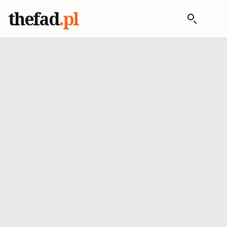
thefad
.pl