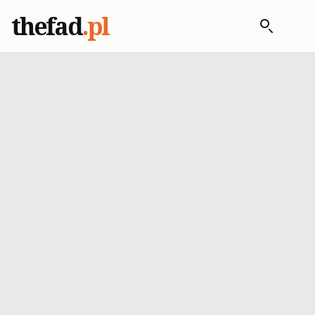
thefad
.pl