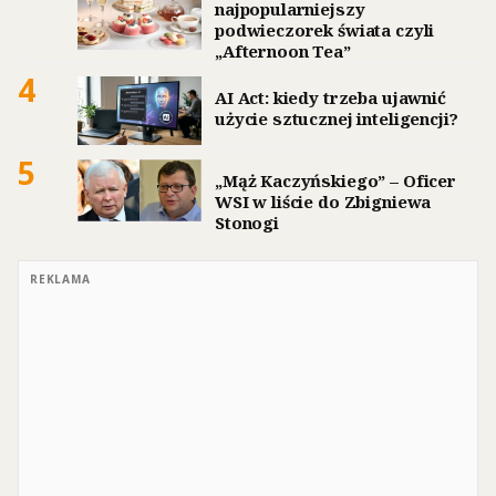
najpopularniejszy
podwieczorek świata czyli
„Afternoon Tea”
4
AI Act: kiedy trzeba ujawnić
użycie sztucznej inteligencji?
5
„Mąż Kaczyńskiego” – Oficer
WSI w liście do Zbigniewa
Stonogi
REKLAMA