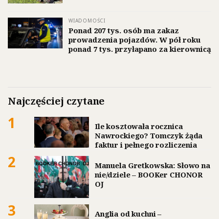
WIADOMOŚCI
Ponad 207 tys. osób ma zakaz
prowadzenia pojazdów. W pół roku
ponad 7 tys. przyłapano za kierownicą
Najczęściej czytane
1
Ile kosztowała rocznica
Nawrockiego? Tomczyk żąda
faktur i pełnego rozliczenia
2
Manuela Gretkowska: Słowo na
nie/dziele – BOOKer CHONOR
OJ
3
Anglia od kuchni –