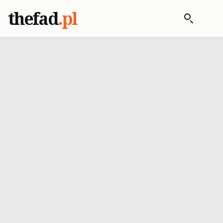
thefad
.pl