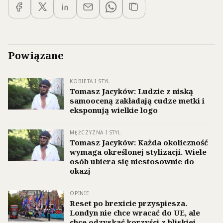
Powiązane
KOBIETA I STYL
Tomasz Jacyków: Ludzie z niską
samooceną zakładają cudze metki i
eksponują wielkie logo
MĘŻCZYZNA I STYL
Tomasz Jacyków: Każda okoliczność
wymaga określonej stylizacji. Wiele
osób ubiera się niestosownie do
okazj
OPINIE
Reset po brexicie przyspiesza.
Londyn nie chce wracać do UE, ale
chce odzyskać korzyści z bliskiej