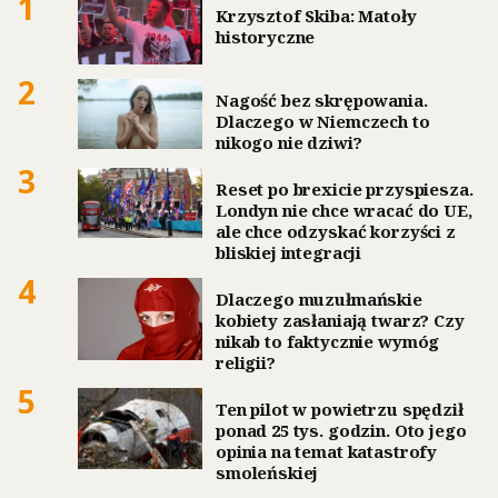
1
Krzysztof Skiba: Matoły
historyczne
2
Nagość bez skrępowania.
Dlaczego w Niemczech to
nikogo nie dziwi?
3
Reset po brexicie przyspiesza.
Londyn nie chce wracać do UE,
ale chce odzyskać korzyści z
bliskiej integracji
4
Dlaczego muzułmańskie
kobiety zasłaniają twarz? Czy
nikab to faktycznie wymóg
religii?
5
Ten pilot w powietrzu spędził
ponad 25 tys. godzin. Oto jego
opinia na temat katastrofy
smoleńskiej