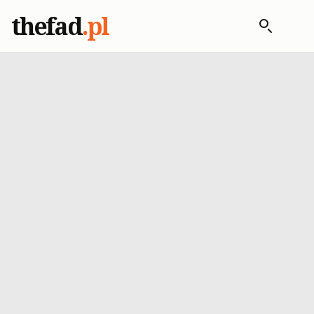
thefad
.pl