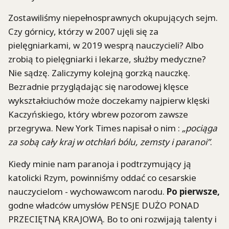
Zostawiliśmy niepełnosprawnych okupujących sejm.
Czy górnicy, którzy w 2007 ujęli się za
pielęgniarkami, w 2019 wesprą nauczycieli? Albo
zrobią to pielęgniarki i lekarze, służby medyczne?
Nie sądzę. Zaliczymy kolejną gorzką nauczkę.
Bezradnie przyglądając się narodowej klęsce
wykształciuchów może doczekamy najpierw klęski
Kaczyńskiego, który wbrew pozorom zawsze
przegrywa. New York Times napisał o nim :
„pociąga
za sobą cały kraj w otchłań bólu, zemsty i paranoi”
.
Kiedy minie nam paranoja i podtrzymujący ją
katolicki Rzym, powinniśmy oddać co cesarskie
nauczycielom - wychowawcom narodu.
Po pierwsze,
godne władców umysłów PENSJE DUŻO PONAD
PRZECIĘTNĄ KRAJOWĄ. Bo to oni rozwijają talenty i