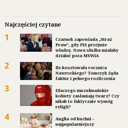
Najczęściej czytane
1
Czarnek zapowiada „Straż
Praw”, gdy PiS przejmie
władzę. Nowa służba miałaby
działać poza MSWiA
2
Ile kosztowała rocznica
Nawrockiego? Tomczyk żąda
faktur i pełnego rozliczenia
3
Dlaczego muzułmańskie
kobiety zasłaniają twarz? Czy
nikab to faktycznie wymóg
religii?
4
Anglia od kuchni –
najpopularniejszy