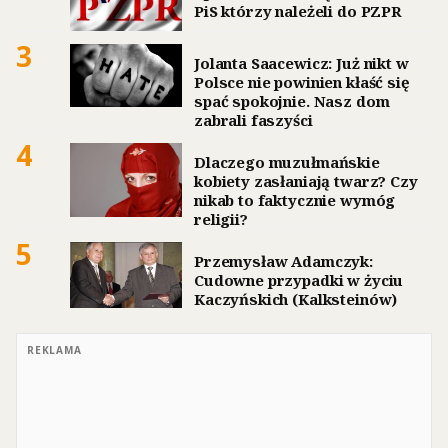
PiS którzy należeli do PZPR
3
Jolanta Saacewicz: Już nikt w
Polsce nie powinien kłaść się
spać spokojnie. Nasz dom
zabrali faszyści
4
Dlaczego muzułmańskie
kobiety zasłaniają twarz? Czy
nikab to faktycznie wymóg
religii?
5
Przemysław Adamczyk:
Cudowne przypadki w życiu
Kaczyńskich (Kalksteinów)
REKLAMA