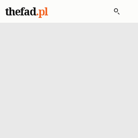
thefad
.pl