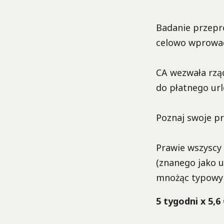
Badanie przepr
celowo wprowad
CA wezwała rzą
do płatnego url
Poznaj swoje p
Prawie wszyscy
(znanego jako u
mnożąc typowy p
5 tygodni x 5,6 