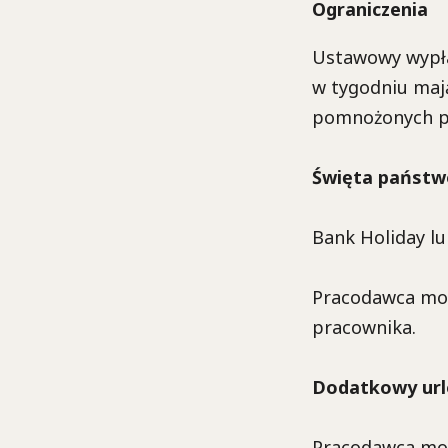
Ograniczenia
Ustawowy wypłac
w tygodniu mają
pomnożonych pr
Święta państ
Bank Holiday lu
Pracodawca moż
pracownika.
Dodatkowy ur
Pracodawca moż