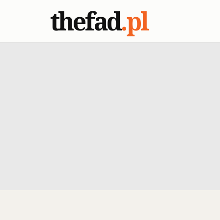
thefad
.pl