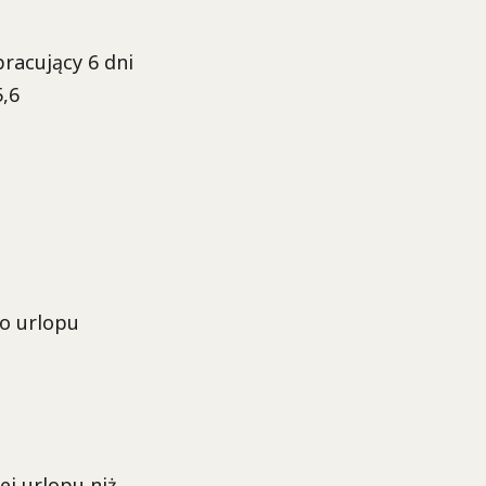
racujący 6 dni
5,6
o urlopu
j urlopu niż