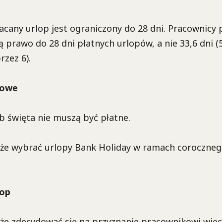
any urlop jest ograniczony do 28 dni. Pracownicy p
 prawo do 28 dni płatnych urlopów, a nie 33,6 dni (
zez 6).
wowe
b święta nie muszą być płatne.
e wybrać urlopy Bank Holiday w ramach coroczneg
lop
e zdecydować się na przyznanie pracownikowi więce