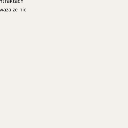
ntraktach
waża że nie