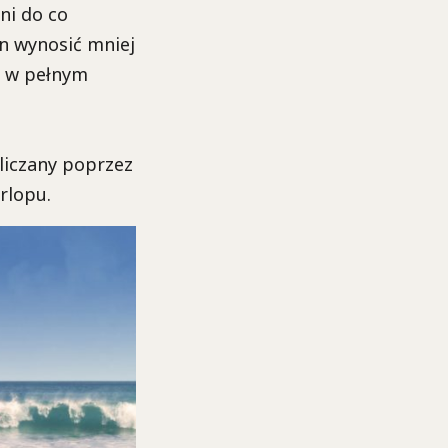
ni do co
on wynosić mniej
o w pełnym
bliczany poprzez
rlopu.