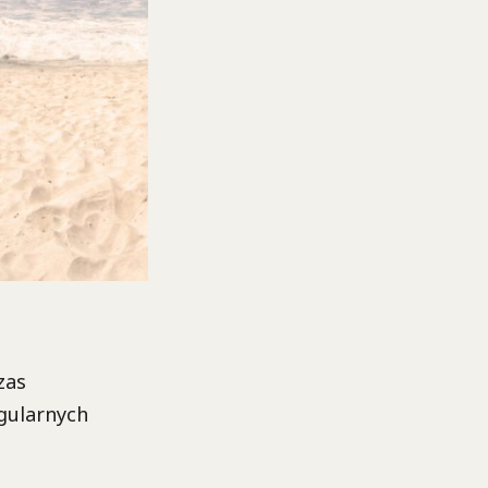
zas
egularnych