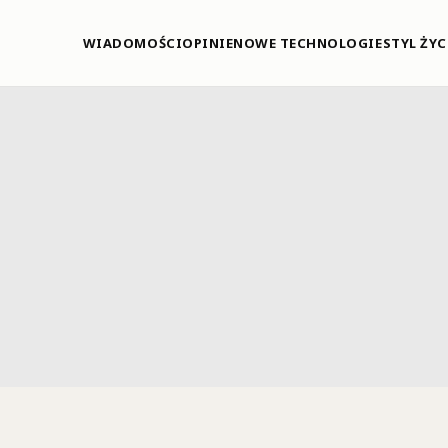
WIADOMOŚCI
OPINIE
NOWE TECHNOLOGIE
STYL ŻYC