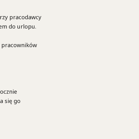
órzy pracodawcy
em do urlopu.
h pracowników
rocznie
a się go