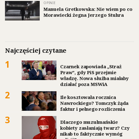
OPINIE
Manuela Gretkowska: Nie wiem po co
Morawiecki żegna Jerzego Stuhra
Najczęściej czytane
1
Czarnek zapowiada „Straż
Praw”, gdy PiS przejmie
władzę. Nowa służba miałaby
działać poza MSWiA
2
Ile kosztowała rocznica
Nawrockiego? Tomczyk żąda
faktur i pełnego rozliczenia
3
Dlaczego muzułmańskie
kobiety zasłaniają twarz? Czy
nikab to faktycznie wymóg