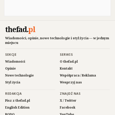
thefad
.
pl
Wiadomości, opinie, nowe technologie i styl życia — w jednym
miejscu
SEKCJE
SERWIS
Wiadomości
O thefad.pl
Opinie
Kontakt
Nowe technologie
Współpraca / Reklama
Styl życia
Wesprzyj nas
REDAKCJA
ZNAJDŹ NAS
Pisz z thefad.pl
X / Twitter
English Edition
Facebook
RODO
YouTube