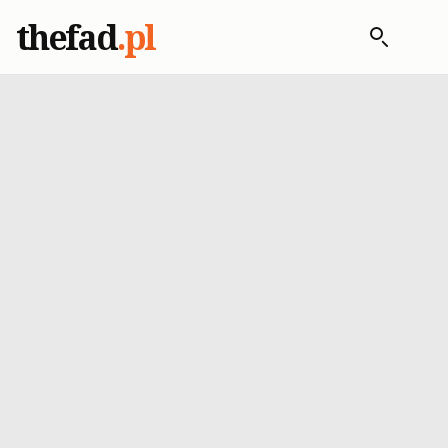
thefad
.pl