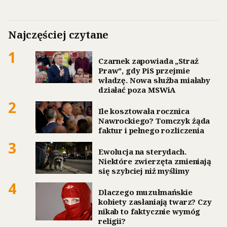
Najczęściej czytane
1
Czarnek zapowiada „Straż
Praw”, gdy PiS przejmie
władzę. Nowa służba miałaby
działać poza MSWiA
2
Ile kosztowała rocznica
Nawrockiego? Tomczyk żąda
faktur i pełnego rozliczenia
3
Ewolucja na sterydach.
Niektóre zwierzęta zmieniają
się szybciej niż myślimy
4
Dlaczego muzułmańskie
kobiety zasłaniają twarz? Czy
nikab to faktycznie wymóg
religii?