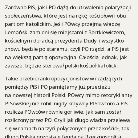
Zarówno PiS, jak i PO dążą do utrwalenia polaryzacji
społeczeństwa, które jest na rękę kościołowi i obu
partiom katolickim. Jeśli POwcy przejmą władzę
Lemański zamieni się miejscami z Bortkiewiczem,
kościelnym doradcą prezydenta Dudy, i wszystko
znowu będzie po staremu, czyli PO rządzi, a PiS jest
największą partią opozycyjna. Całością jednak, jak
zawsze, będzie sterował polski kościół katolicki.
Takie przebieranki opozycjonistów w rządzących
pomiędzy PiS i PO pamiętamy już przecież z
najnowszej historii Polski. POwcy mimo retoryki anty
PISowskiej nie robili nigdy krzywdy PISowcom a PiS
rozlicza POwców równie gorliwie, jak sam został
rozliczony przez PO. Czyli jak długo władza przelewa
się w ramach naczyń połączonych przez kościół, tak
długo Polska pozostaje feudalną Rzeczpospolitą