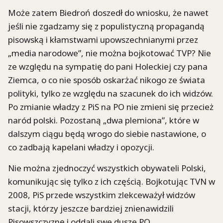
Może zatem Biedroń doszedł do wniosku, że nawet
jeśli nie zgadzamy się z populistyczną propagandą
pisowską i kłamstwami upowszechnianymi przez
„media narodowe”, nie można bojkotować TVP? Nie
ze względu na sympatię do pani Holeckiej czy pana
Ziemca, o co nie sposób oskarżać nikogo ze świata
polityki, tylko ze względu na szacunek do ich widzów.
Po zmianie władzy z PiS na PO nie zmieni się przecież
naród polski. Pozostaną „dwa plemiona”, które w
dalszym ciągu będą wrogo do siebie nastawione, o
co zadbają kapelani władzy i opozycji.
Nie można zjednoczyć wszystkich obywateli Polski,
komunikując się tylko z ich częścią. Bojkotując TVN w
2008, PiS przede wszystkim zlekceważył widzów
stacji, którzy jeszcze bardziej znienawidzili
Pisowszczyznę i oddali swe dusze PO.