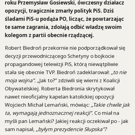
roku Przemysław Gosiewski, ówczesny działacz
opozycji, tragicznie zmarły polityk PiS. Dziś
śladami PiS-u podąża PO, licząc, że powtarzając
te same zagrania, zdołają odbić władzę swoim
kolegom z partii obecnie rządzącej.
Robert Biedroń przekornie nie podporządkował się
decyzji przewodniczącego Schetyny o bojkocie
propagandowej telewizji PiS, którą niewątpliwie
stała się obecnie TVP. Biedroń zadeklarował:
„to nie
moja wojna”.
„Jak to?” zdziwili się wierni z Koalicji
Obywatelskiej. Roberta Biedronia skrytykował
nawet nieoficjalny kapelan katolickiej opozycji
Wojciech Michał Lemański, mówiąc:
„Takie chwile jak
ta, wymagają jednoznacznej reakcji”.
Co miał na
myśli pan Lemański? Jakiej reakcji oczekiwał po - jak
sam napisał,
„byłym prezydencie Słupska”?