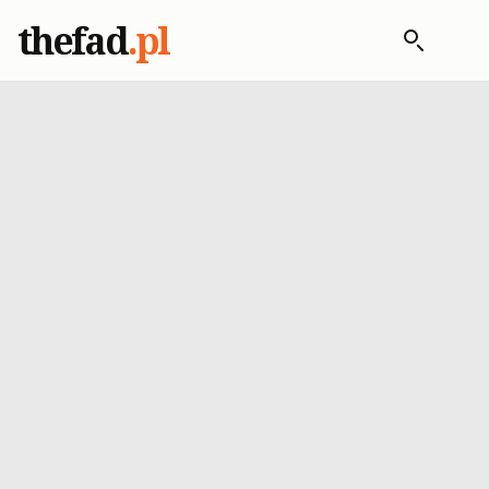
thefad
.pl