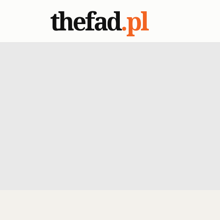
thefad
.pl