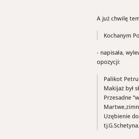
A już chwilę te
Kochanym Pol
- napisała, wyl
opozycji:
Palikot Petr
Makijaż był s
Przesadne "wy
Martwe,zimne
Uzębienie do
tj.G.Schetyna