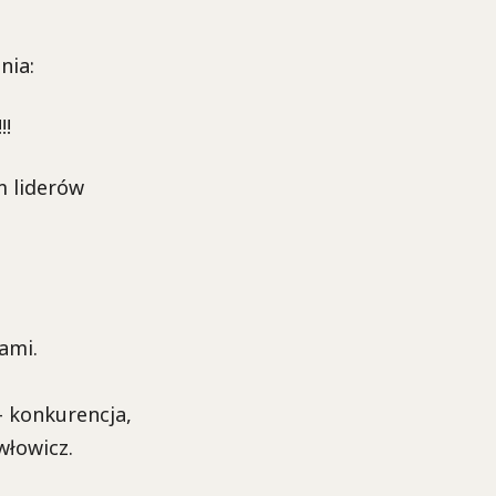
nia:
!!
m liderów
ami.
- konkurencja,
włowicz.