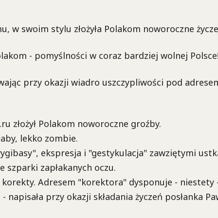
mu, w swoim stylu złożyła Polakom noworoczne życze
akom - pomyślności w coraz bardziej wolnej Polsce!
ewając przy okazji wiadro uszczypliwości pod adrese
u.ru złożył Polakom noworoczne groźby.
łaby, lekko zombie.
gibasy", ekspresja i "gestykulacja" zawziętymi ustk
 szparki zapłakanych oczu.
 korekty. Adresem "korektora" dysponuje - niestety 
. - napisała przy okazji składania życzeń posłanka Pa