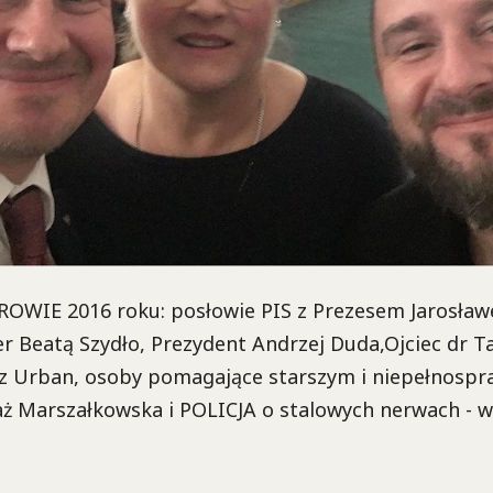
WIE 2016 roku: posłowie PIS z Prezesem Jarosła
er Beatą Szydło, Prezydent Andrzej Duda,Ojciec dr T
z Urban, osoby pomagające starszym i niepełnosp
ż Marszałkowska i POLICJA o stalowych nerwach - 