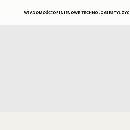
WIADOMOŚCI
OPINIE
NOWE TECHNOLOGIE
STYL ŻYC