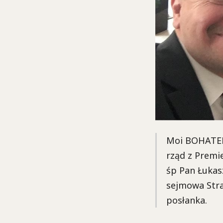
Moi BOHATERO
rząd z Premi
śp Pan Łukas
sejmowa Stra
posłanka.