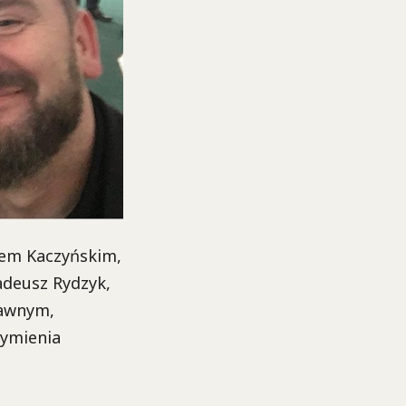
wem Kaczyńskim,
adeusz Rydzyk,
rawnym,
wymienia