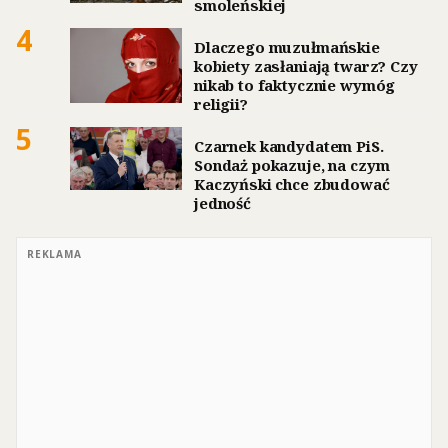
smoleńskiej
4
Dlaczego muzułmańskie
kobiety zasłaniają twarz? Czy
nikab to faktycznie wymóg
religii?
5
Czarnek kandydatem PiS.
Sondaż pokazuje, na czym
Kaczyński chce zbudować
jedność
REKLAMA