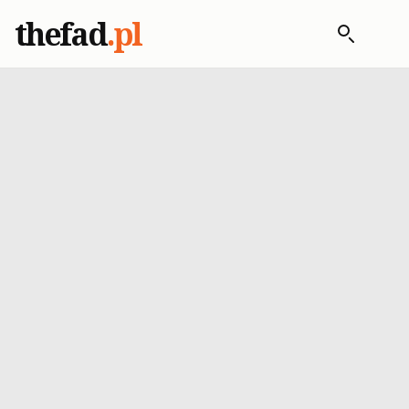
thefad
.pl