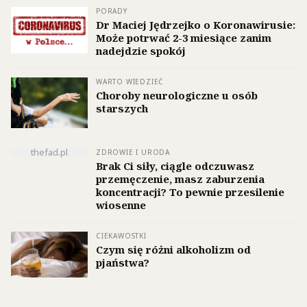
PORADY
Dr Maciej Jędrzejko o Koronawirusie:
Może potrwać 2-3 miesiące zanim
nadejdzie spokój
WARTO WIEDZIEĆ
Choroby neurologiczne u osób
starszych
thefad.pl
ZDROWIE I URODA
Brak Ci siły, ciągle odczuwasz
przemęczenie, masz zaburzenia
koncentracji? To pewnie przesilenie
wiosenne
CIEKAWOSTKI
Czym się różni alkoholizm od
pjaństwa?