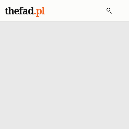
thefad
.pl