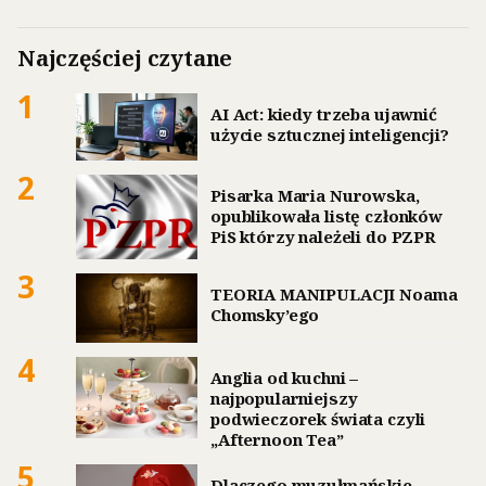
Najczęściej czytane
1
AI Act: kiedy trzeba ujawnić
użycie sztucznej inteligencji?
2
Pisarka Maria Nurowska,
opublikowała listę członków
PiS którzy należeli do PZPR
3
TEORIA MANIPULACJI Noama
Chomsky’ego
4
Anglia od kuchni –
najpopularniejszy
podwieczorek świata czyli
„Afternoon Tea”
5
Dlaczego muzułmańskie