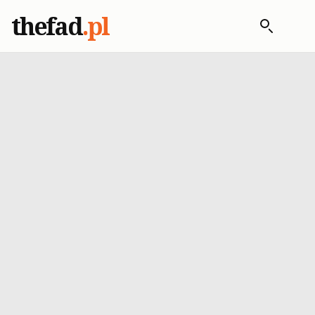
thefad
.pl