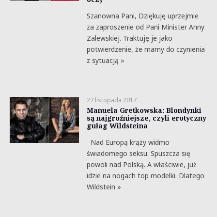
Szanowna Pani, Dziękuję uprzejmie
za zaproszenie od Pani Minister Anny
Zalewskiej. Traktuję je jako
potwierdzenie, że mamy do czynienia
z sytuacją »
27 listopada 2017
Manuela Gretkowska: Blondynki
są najgroźniejsze, czyli erotyczny
gułag Wildsteina
Nad Europą krąży widmo
świadomego seksu. Spuszcza się
powoli nad Polską. A właściwie, już
idzie na nogach top modelki. Dlatego
Wildstein »