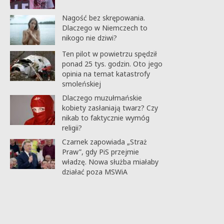
Nagość bez skrępowania.
Dlaczego w Niemczech to
nikogo nie dziwi?
Ten pilot w powietrzu spędził
ponad 25 tys. godzin. Oto jego
opinia na temat katastrofy
smoleńskiej
Dlaczego muzułmańskie
kobiety zasłaniają twarz? Czy
nikab to faktycznie wymóg
religii?
Czarnek zapowiada „Straż
Praw”, gdy PiS przejmie
władzę. Nowa służba miałaby
działać poza MSWiA