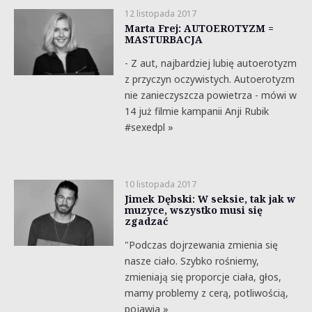
12 listopada 2017
Marta Frej: AUTOEROTYZM =
MASTURBACJA
- Z aut, najbardziej lubię autoerotyzm
z przyczyn oczywistych. Autoerotyzm
nie zanieczyszcza powietrza - mówi w
14 już filmie kampanii Anji Rubik
#sexedpl »
10 listopada 2017
Jimek Dębski: W seksie, tak jak w
muzyce, wszystko musi się
zgadzać
"Podczas dojrzewania zmienia się
nasze ciało. Szybko rośniemy,
zmieniają się proporcje ciała, głos,
mamy problemy z cerą, potliwością,
pojawia »