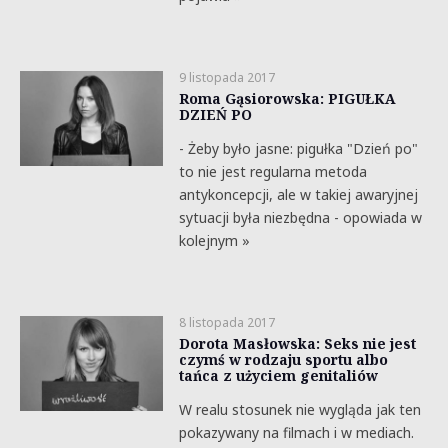
9 listopada 2017
Roma Gąsiorowska: PIGUŁKA
DZIEŃ PO
- Żeby było jasne: pigułka "Dzień po"
to nie jest regularna metoda
antykoncepcji, ale w takiej awaryjnej
sytuacji była niezbędna - opowiada w
kolejnym »
8 listopada 2017
Dorota Masłowska: Seks nie jest
czymś w rodzaju sportu albo
tańca z użyciem genitaliów
W realu stosunek nie wygląda jak ten
pokazywany na filmach i w mediach.