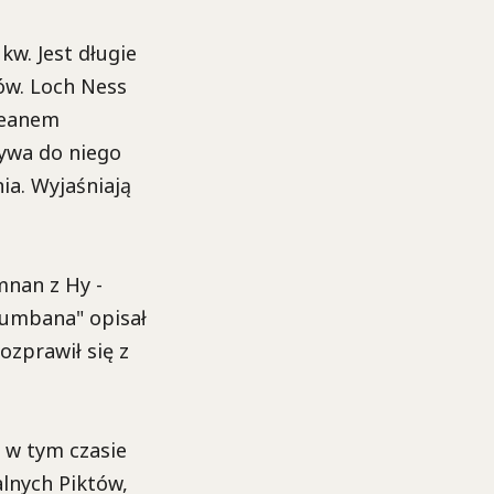
kw. Jest długie
ów. Loch Ness
Oceanem
ływa do niego
ia. Wyjaśniają
mnan z Hy -
olumbana" opisał
ozprawił się z
 w tym czasie
alnych Piktów,