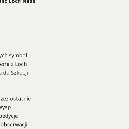
lic Loch Ness
nych symboli
wora z Loch
a do Szkocji
rzez ostatnie
 Wysp
spedycje
 obserwacji.