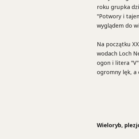
roku grupka dz
"Potwory i taj
wyglądem do wi
Na początku XX 
wodach Loch Ne
ogon i litera "V
ogromny lęk, a 
Wieloryb, plezj