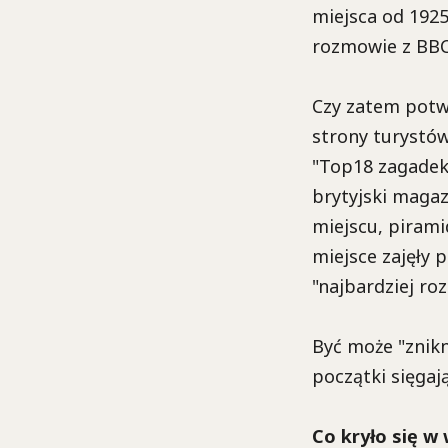
miejsca od 1925
rozmowie z BBC:
Czy zatem potw
strony turystów
"Top18 zagadek
brytyjski magaz
miejscu, pirami
miejsce zajęły
"najbardziej r
Być może "znikn
początki sięgaj
Co kryło się w