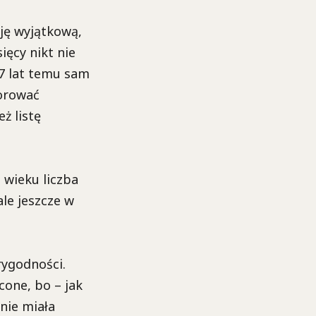
ję wyjątkową,
ięcy nikt nie
7 lat temu sam
zorować
ż listę
 wieku liczba
ale jeszcze w
rygodności.
cone, bo – jak
nie miała