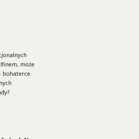
cjonalnych
elfinem, może
– bohaterce
żnych
ndy?