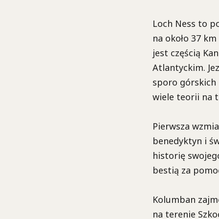
Loch Ness to po
na około 37 km 
jest częścią Ka
Atlantyckim. Je
sporo górskich 
wiele teorii na
Pierwsza wzmia
benedyktyn i św
historię swojeg
bestią za pomo
Kolumban zajmo
na terenie Szko