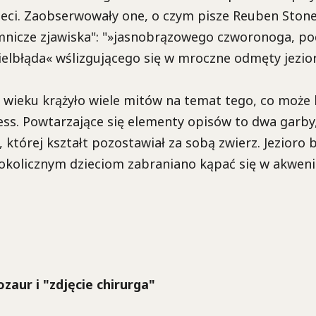
ieci. Zaobserwowały one, o czym pisze Reuben Stone
emnicze zjawiska": "»jasnobrązowego czworonoga, 
elbłąda« wślizgującego się w mroczne odmęty jezior
wieku krążyło wiele mitów na temat tego, co może 
ss. Powtarzające się elementy opisów to dwa garby,
", której kształt pozostawiał za sobą zwierz. Jezioro 
okolicznym dzieciom zabraniano kąpać się w akweni
ozaur i "zdjęcie chirurga"