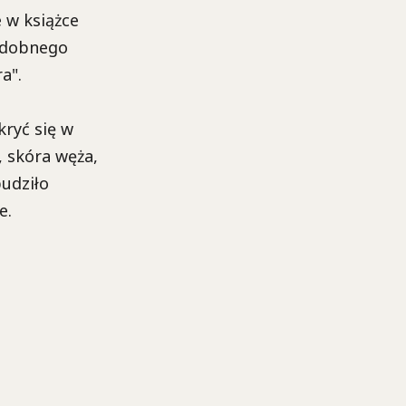
 w książce
podobnego
a".
kryć się w
 skóra węża,
budziło
e.