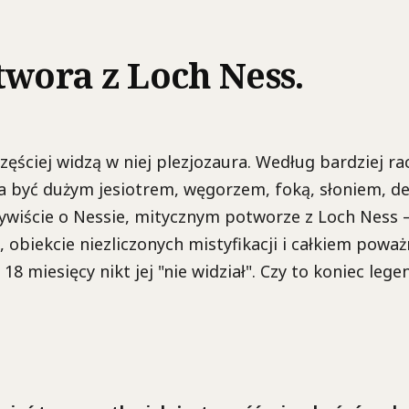
twora z Loch Ness.
zęściej widzą w niej plezjozaura. Według bardziej ra
a być dużym jesiotrem, węgorzem, foką, słoniem, d
ywiście o Nessie, mitycznym potworze z Loch Ness 
, obiekcie niezliczonych mistyfikacji i całkiem powa
8 miesięcy nikt jej "nie widział". Czy to koniec lege