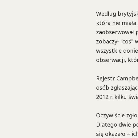
Według brytyjs
która nie miała 
zaobserwował p
zobaczył "coś" 
wszystkie donie
obserwacji, któ
Rejestr Campbel
osób zgłaszając
2012 r. kilku ś
Oczywiście zgło
Dlatego dwie po
się okazało – i