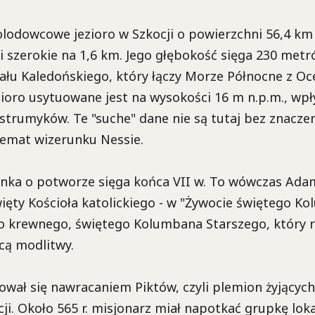
lodowcowe jezioro w Szkocji o powierzchni 56,4 km 
i szerokie na 1,6 km. Jego głębokość sięga 230 metr
nału Kaledońskiego, który łączy Morze Północne z 
zioro usytuowane jest na wysokości 16 m n.p.m., wp
strumyków. Te "suche" dane nie są tutaj bez znaczen
 temat wizerunku Nessie.
nka o potworze sięga końca VII w. To wówczas Ada
ięty Kościoła katolickiego - w "Żywocie świętego K
o krewnego, świętego Kolumbana Starszego, który r
cą modlitwy.
wał się nawracaniem Piktów, czyli plemion żyjących
cji. Około 565 r. misjonarz miał napotkać grupkę lok