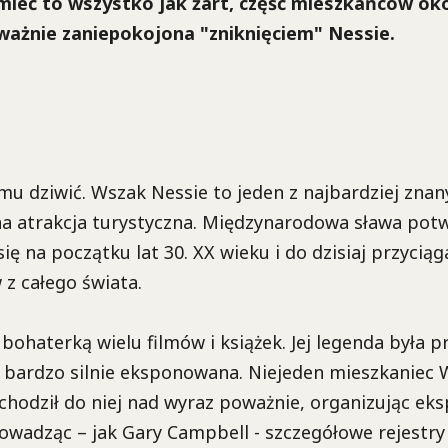
ieć to wszystko jak żart, część mieszkańców oko
ważnie zaniepokojona "zniknięciem" Nessie.
emu dziwić. Wszak Nessie to jeden z najbardziej zna
na atrakcja turystyczna. Międzynarodowa sława pot
ię na początku lat 30. XX wieku i do dzisiaj przyciąg
 z całego świata.
 bohaterką wielu filmów i książek. Jej legenda była p
at bardzo silnie eksponowana. Niejeden mieszkaniec
chodził do niej nad wyraz poważnie, organizując ek
wadząc – jak Gary Campbell - szczegółowe rejestry