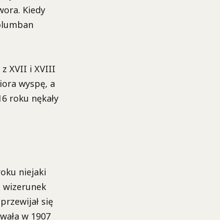
wora. Kiedy
Kolumban
 XVII i XVIII
iora wyspę, a
16 roku nękały
oku niejaki
n wizerunek
przewijał się
ywała w 1907