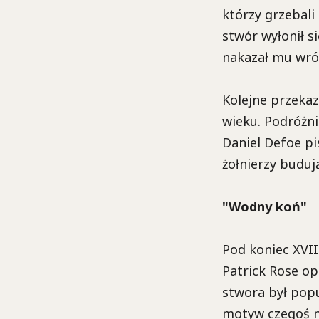
którzy grzebal
stwór wyłonił s
nakazał mu wróc
Kolejne przekaz
wieku. Podróżni
Daniel Defoe pi
żołnierzy buduj
"Wodny koń"
Pod koniec XVII
Patrick Rose op
stwora był popu
motyw czegoś n