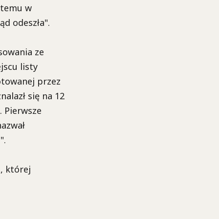
i temu w
ąd odeszła".
sowania ze
scu listy
otowanej przez
nalazł się na 12
. Pierwsze
nazwał
".
, której