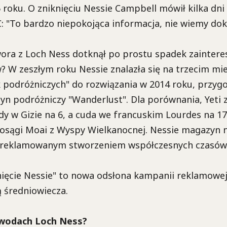
 roku. O zniknięciu Nessie Campbell mówił kilka dn
 "To bardzo niepokojąca informacja, nie wiemy dok
ora z Loch Ness dotknął po prostu spadek zaintere
? W zeszłym roku Nessie znalazła się na trzecim miej
 podróżniczych" do rozwiązania w 2014 roku, przyg
yn podróżniczy "Wanderlust". Dla porównania, Yeti z
dy w Gizie na 6, a cuda we francuskim Lourdes na 17
 posągi Moai z Wyspy Wielkanocnej. Nessie magazyn 
ozreklamowanym stworzeniem współczesnych czasów
ięcie Nessie" to nowa odsłona kampanii reklamowej
ą średniowiecza.
 wodach Loch Ness?