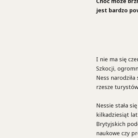
Choć może brzm
jest bardzo po
I nie ma się cz
Szkocji, ogrom
Ness narodziła s
rzesze turystów
Nessie stała się
kilkadziesiąt l
Brytyjskich pod
naukowe czy pro