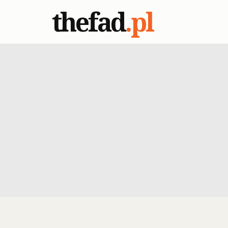
thefad
.pl