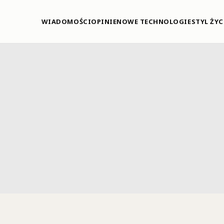
WIADOMOŚCI
OPINIE
NOWE TECHNOLOGIE
STYL ŻYC