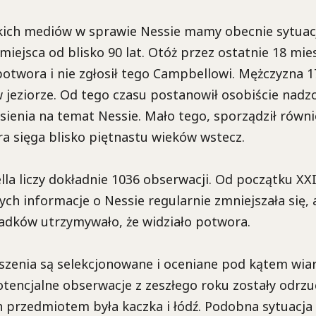
kich mediów w sprawie Nessie mamy obecnie sytuac
miejsca od blisko 90 lat. Otóż przez ostatnie 18 mies
otwora i nie zgłosił tego Campbellowi. Mężczyzna 1
w jeziorze. Od tego czasu postanowił osobiście nad
sienia na temat Nessie. Mało tego, sporządził równie
ra sięga blisko piętnastu wieków wstecz.
la liczy dokładnie 1036 obserwacji. Od początku XXI
ych informacje o Nessie regularnie zmniejszała się, 
wiadków utrzymywało, że widziało potwora.
szenia są selekcjonowane i oceniane pod kątem wia
tencjalne obserwacje z zeszłego roku zostały odrzu
ch przedmiotem była kaczka i łódź. Podobna sytuacja 