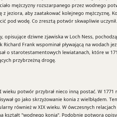
i ciało mężczyzny rozszarpanego przez wodnego pot
ię z jeziora, aby zaatakować kolejnego mężczyznę, 
ić pod wodę. Co zresztą potwór skwapliwie uczynił.
y, opisujące dziwne zjawiska w Loch Ness, pochodzą z
k Richard Frank wspominał pływającą na wodach jez
sał o starotestamentowych lewiatanach, które w 17
ących przybrzeżną drogę.
I wieku potwór przybrał nieco inną postać. W 1771 r
isywał go jako skrzyżowanie konia z wielbłądem. Te
larny również w XIX wieku. W ówczesnych relacjach 
a kształt "wodnego konia". Podobnie potwora opis