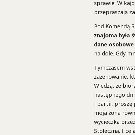
sprawie. W kajd
przepraszają za 
Pod Komendą Sto
znajoma była ś
dane osobowe 
na dole. Gdy mn
Tymczasem wstęp
zażenowanie, kt
Wiedzą, że biorą
następnego dni
i partii, proszę
moja żona równi
wycieczka prze
Stołeczną. I cela