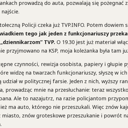
ankach prowadzą do auta, pozwalają się pożegnać z
najście.
łeczną Policji czeka już TVP.INFO. Potem dowiem s
wiadkiem tego jak jeden z funkcjonariuszy przek
„dziennikarzom” TVP.
O 19.30 jest już materiał włą
ie przyjmowano na KSP, moja koleżanka była tam ju
ne czynności, rewizja osobista, papiery i głupie py
óre widzę na twarzach funkcjonariuszy, słyszę w ich
 udział w politycznej farsie. Jeden z nich, wyższy ra
a, prowadząc mnie na przesłuchanie: teraz wszystk
 pana. Ale to nazajutrz, na razie policjantom przypom
eż ma auto, którego nie przeszukali. Więc znów kaj
z miasto, znów groteskowe przeszukanie i powrót 
.