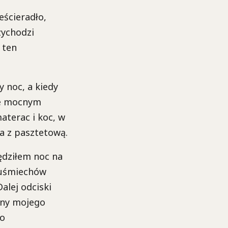
eścieradło,
zychodzi
 ten
y noc, a kiedy
one mocnym
aterac i koc, w
a z pasztetową.
pędziłem noc na
z uśmiechów
alej odciski
ziny mojego
wo