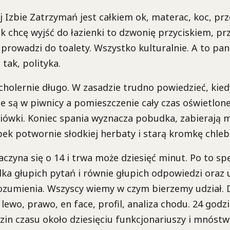
ej Izbie Zatrzymań jest całkiem ok, materac, koc, prz
ak chcę wyjść do łazienki to dzwonię przyciskiem, pr
 prowadzi do toalety. Wszystko kulturalnie. A to pan
tak, polityka.
cholernie długo. W zasadzie trudno powiedzieć, kied
ele są w piwnicy a pomieszczenie cały czas oświetl
iówki. Koniec spania wyznacza pobudka, zabierają m
ek potwornie słodkiej herbaty i starą kromkę chleb
aczyna się o 14 i trwa może dziesięć minut. Po to s
ilka głupich pytań i równie głupich odpowiedzi ora
zumienia. Wszyscy wiemy w czym bierzemy udział. D
, lewo, prawo, en face, profil, analiza chodu. 24 god
dzin czasu około dziesięciu funkcjonariuszy i mnóst