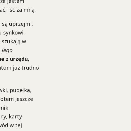
 że jestem
ć, iść za mną.
 są uprzejmi,
u synkowi,
 szukają w
 jego
e z urzędu,
ntom już trudno
wki, pudełka,
Potem jeszcze
niki
ny, karty
wód w tej