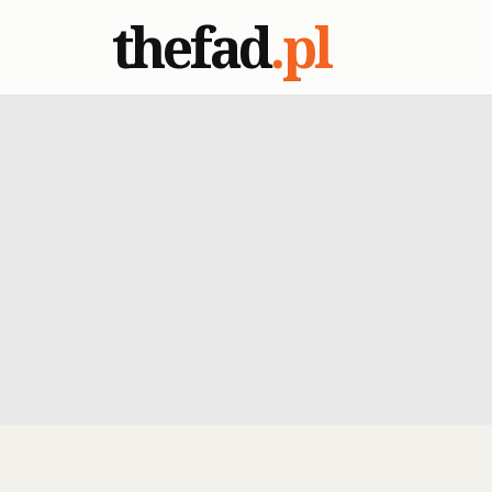
thefad
.pl