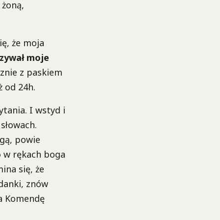
 żoną,
ię, że moja
azywał moje
cznie z paskiem
ż od 24h.
tania. I wstyd i
 słowach.
ngą, powie
o w rękach boga
ina się, że
danki, znów
na Komendę