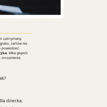
em zatrzymany.
 grubo, żartów nie
o powiedzieć.
tyka
. Kilka głupich
 zrozumienia.
ak?
la dziecka,