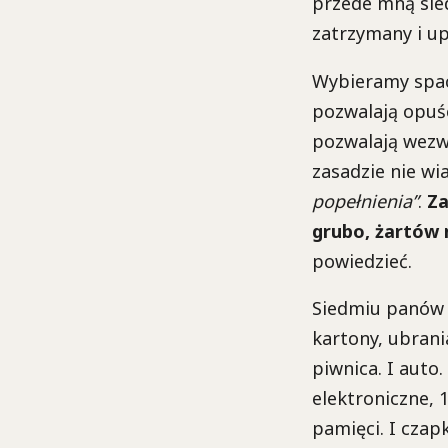
przede mną sie
zatrzymany i up
Wybieramy spac
pozwalają opuś
pozwalają wezw
zasadzie nie wi
popełnienia”
.
Za
grubo, żartów 
powiedzieć.
Siedmiu panów b
kartony, ubrani
piwnica. I auto
elektroniczne, 
pamięci. I czap