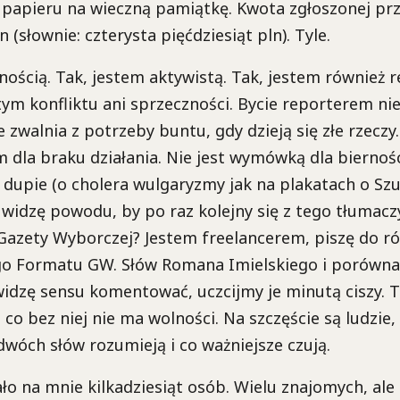
apieru na wieczną pamiątkę. Kwota zgłoszonej pr
 (słownie: czterysta pięćdziesiąt pln). Tyle.
rnością. Tak, jestem aktywistą. Tak, jestem również 
ym konfliktu ani sprzeczności. Bycie reporterem nie
zwalnia z potrzeby buntu, gdy dzieją się złe rzeczy.
 dla braku działania. Nie jest wymówką dla biernoś
w dupie (o cholera wulgaryzmy jak na plakatach o S
e widzę powodu, by po raz kolejny się z tego tłumacz
azety Wyborczej? Jestem freelancerem, piszę do ró
o Formatu GW. Słów Romana Imielskiego i porówna
widzę sensu komentować, uczcijmy je minutą ciszy. 
, co bez niej nie ma wolności. Na szczęście są ludzie,
dwóch słów rozumieją i co ważniejsze czują.
ło na mnie kilkadziesiąt osób. Wielu znajomych, al