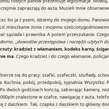
dmiu rosłych panów prezentuje legitymacje. Mówią,
rzejmie zapraszają do auta. Musieli mnie obserwowa
er, bo ja z psem, idziemy do mojego domu. Panowie
cić mieszkanie żonie i mojemu sześciotygodniowem
ać sąsiada i prawnika. A potem przeszukanie. Czego
adomo, „
dowodów przestępstwa i narzędzi użytych do
rzuty: kradzież z włamaniem, kodeks karny, ścigan
nie ma.
Czego kradzież i do czego włamanie, policja
ierze się do pracy: szafki, szafeczki, szuflady, scho
a. Kuchnia, pokój, przedpokój, sypialnia. Wszystko. 
. Po dwóch godzinach kończą, zabierając kamerę, noś
1000pln znalezione w szafce, nawigację z auta, telefo
kę z daszkiem. Tak, czapka z daszkiem to główny do