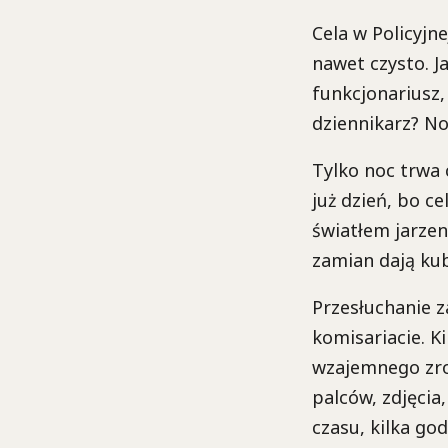
Cela w Policyjn
nawet czysto. J
funkcjonariusz,
dziennikarz? No 
Tylko noc trwa 
już dzień, bo c
światłem jarzen
zamian dają kub
Przesłuchanie z
komisariacie. K
wzajemnego zro
palców, zdjęcia
czasu, kilka go