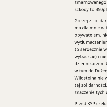
zmarnowanego p
szkody to 450pln
Gorzej z solida
ma dla mnie w t
obywatelem, nie 
wytłumaczeniem
to serdecznie 
wybaczcie) i ni
dziennikarzem G
w tym do Dużeg
Wildsteina nie 
tej solidarności
znaczenie tych 
Przed KSP czeka