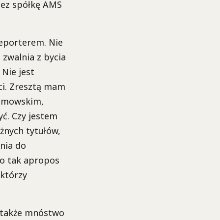
zez spółkę AMS
reporterem. Nie
 zwalnia z bycia
 Nie jest
ci. Zresztą mam
zumowskim,
yć. Czy jestem
żnych tytułów,
nia do
To tak apropos
 którzy
e także mnóstwo