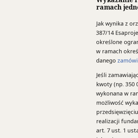
ramach jedn
Jak wynika z or
387/14 Esaproj
określone ogra
w ramach określ
danego
zamówi
Jeśli zamawiaj
kwoty (np. 350 0
wykonana w ram
możliwość wyka
przedsięwzięciu
realizacji fun
art. 7 ust. 1 u