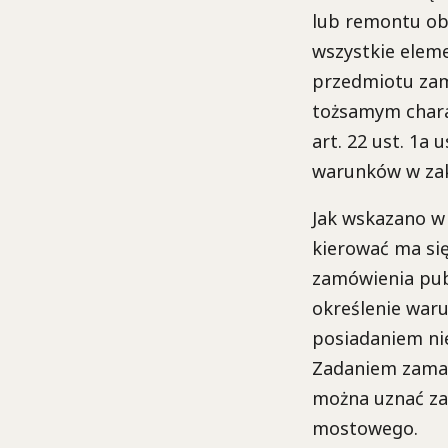
lub remontu ob
wszystkie elem
przedmiotu zam
tożsamym chara
art. 22 ust. 1a
warunków w zakr
Jak wskazano w 
kierować ma si
zamówienia pub
określenie war
posiadaniem ni
Zadaniem zamawi
można uznać za
mostowego.