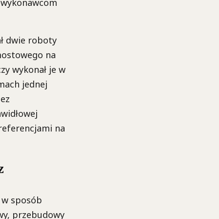
ia wykonawcom
ł dwie roboty
mostowego na
czy wykonał je w
mach jednej
zez
awidłowej
 referencjami na
z
 w sposób
owy, przebudowy