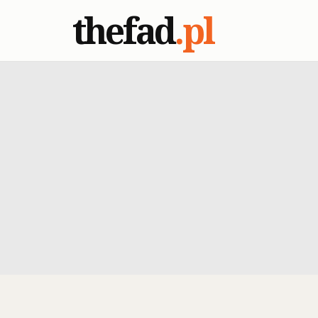
thefad
.pl