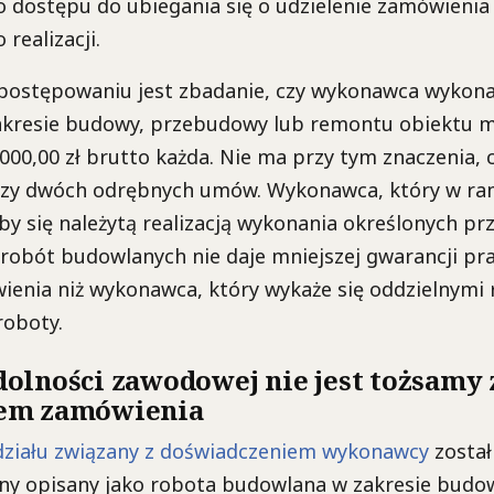
go dostępu do ubiegania się o udzielenie zamówien
realizacji.
 postępowaniu jest zbadanie, czy wykonawca wykona
kresie budowy, przebudowy lub remontu obiektu 
000,00 zł brutto każda. Nie ma przy tym znaczenia, 
czy dwóch odrębnych umów. Wykonawca, który w ra
 się należytą realizacją wykonania określonych pr
robót budowlanych nie daje mniejszej gwarancji pr
wienia niż wykonawca, który wykaże się oddzielnymi
oboty.
olności zawodowej nie jest tożsamy 
em zamówienia
ziału związany z doświadczeniem wykonawcy
został
ny opisany jako robota budowlana w zakresie bud