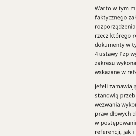
Warto w tym mie
faktycznego zak
rozporządzenia
rzecz którego 
dokumenty w tym
4 ustawy Pzp w
zakresu wykona
wskazane w ref
Jeżeli zamawiaj
stanowią przeb
wezwania wykon
prawidłowych d
w postępowaniu
referencji, jak