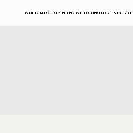
WIADOMOŚCI
OPINIE
NOWE TECHNOLOGIE
STYL ŻYC