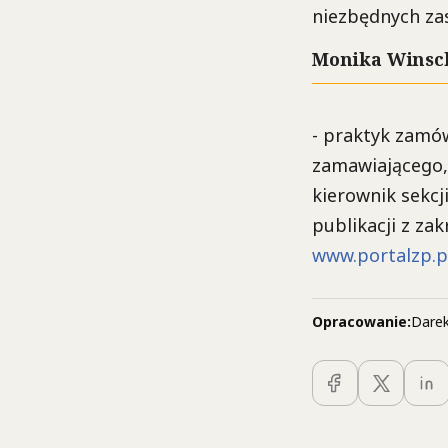
niezbędnych za
Monika Winsc
- praktyk zamó
zamawiającego, 
kierownik sekc
publikacji z za
www.portalzp.p
Opracowanie:
Darek