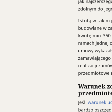
jak najszersze
zdolnym do jego 
Istotą w takim
budowlane w za
kwotę min. 350 
ramach jednej 
umowy wykazałby
zamawiającego 
realizacji zamó
przedmiotowe r
Warunek zd
przedmiot
Jeśli
warunek ud
bardzo oszczęd