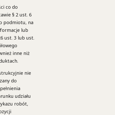
ci co do
wie § 2 ust. 6
o podmiotu, na
formacje lub
 ust. 3 lub ust.
gółowego
nież inne niż
duktach.
trukcyjnie nie
zany do
pełnienia
runku udziału
ykazu robót,
zycji