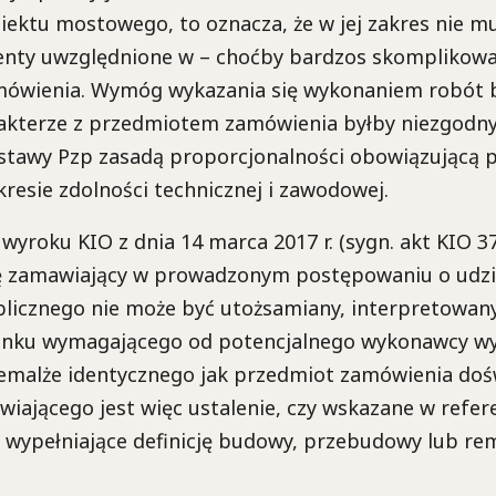
iektu mostowego, to oznacza, że w jej zakres nie m
enty uwzględnione w – choćby bardzos skomplikowa
ówienia. Wymóg wykazania się wykonaniem robót 
kterze z przedmiotem zamówienia byłby niezgodny
 ustawy Pzp zasadą proporcjonalności obowiązującą p
esie zdolności technicznej i zawodowej.
wyroku KIO z dnia 14 marca 2017 r. (sygn. akt KIO 37
ę zamawiający w prowadzonym postępowaniu o udzi
licznego nie może być utożsamiany, interpretowan
unku wymagającego od potencjalnego wykonawcy wy
emalże identycznego jak przedmiot zamówienia dośw
ającego jest więc ustalenie, czy wskazane w refer
 wypełniające definicję budowy, przebudowy lub re