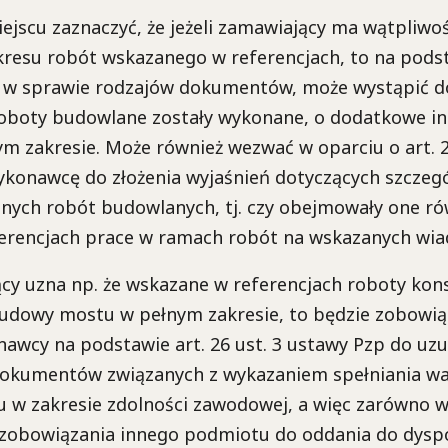
jscu zaznaczyć, że jeżeli zamawiający ma wątpliwoś
resu robót wskazanego w referencjach, to na podsta
 w sprawie rodzajów dokumentów, może wystąpić d
roboty budowlane zostały wykonane, o dodatkowe in
 zakresie. Może również wezwać w oparciu o art. 26
ykonawcę do złożenia wyjaśnień dotyczących szcze
nych robót budowlanych, tj. czy obejmowały one rów
erencjach prace w ramach robót na wskazanych wia
ący uzna np. że wskazane w referencjach roboty kons
udowy mostu w pełnym zakresie, to będzie zobowią
awcy na podstawie art. 26 ust. 3 ustawy Pzp do uzu
okumentów związanych z wykazaniem spełniania wa
 w zakresie zdolności zawodowej, a więc zarówno w
 i zobowiązania innego podmiotu do oddania do dyspo