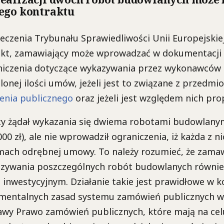
ego kontraktu
zeczenia Trybunału Sprawiedliwości Unii Europejskie
ekt, zamawiający może wprowadzać w dokumentacji
niczenia dotyczące wykazywania przez wykonawców
onej ilości umów, jeżeli jest to związane z przedmi
enia publicznego
oraz jeżeli jest względem nich pro
ący żądał wykazania się dwiema robotami budowlany
00 zł), ale nie wprowadził ograniczenia, iż każda z n
ach odrębnej umowy. To należy rozumieć, że zamaw
zywania poszczególnych robót budowlanych równie
 inwestycyjnym. Działanie takie jest prawidłowe w k
damentalnych zasad systemu zamówień publicznych 
stawy Prawo zamówień publicznych, które mają na ce