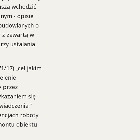
uszą wchodzić
nym - opisie
budowlanych o
 z zawartą w
rzy ustalania
1/17) „cel jakim
elenie
y przez
kazaniem się
iadczenia.”
encjach roboty
montu obiektu