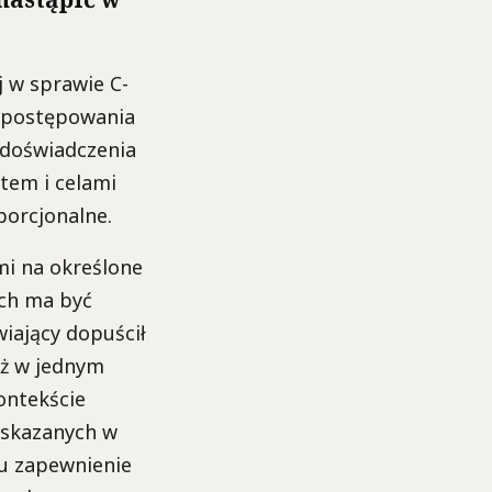
j w sprawie C-
 postępowania
 doświadczenia
otem i celami
porcjonalne.
mi na określone
ich ma być
iający dopuścił
ż w jednym
ontekście
wskazanych w
lu zapewnienie