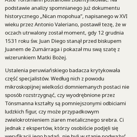
podstawie analizy spomnianego już dokumentu
historycznego „Nican mopohua”, napisanego w XVI
wieku przez Antonio Valeriano, postawił tezę, że w
oczach utrwalony został moment, gdy 12 grudnia
1531 roku św. Juan Diego stanął przed biskupem
Juanem de Zumárraga i pokazał mu swą szatę z
wizerunkiem Matki Bożej.
Ustalenia peruwiańskiego badacza krytykowała
część specjalistów. Według nich z powodu
mikroskopijnej wielkości domniemanych postaci nie
sposób rozstrzygnąć, czy wyodrębnione przez
Tönsmanna kształty są pomniejszonymi odbiciami
ludzkich figur, czy może przypadkowym
zwielokrotnieniem ziaren metalicznego srebra. Ci
jednak z ekspertów, którzy osobiście podjęli się
weryfikacji jego badań, nie byli w stanie podważyć