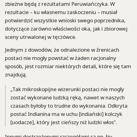
zbieżne będą z rezultatami Peruwiańczyka. W
rezultacie – ku własnemu zaskoczeniu – musiał
potwierdzić wszystkie wnioski swego poprzednika,
dotyczące zarówno właściwości oka, jak i zbiorowej
sceny utrwalonej w tęczówce.
Jednym z dowodów, że odnalezione w źrenicach
postaci nie mogły powstać w żaden racjonalny
sposób, jest rozmiar niektórych detali, które się tam
znajdują.
„Tak mikroskopijne wizerunki postaci nie mogły
zostać wykonane ludzką ręką, nawet w naszych
czasach byłoby to trudne do wykonania. Odkryta
postać Indianina ma w uchu [indiański] kolczyk
[uodacze], który jest cieńszy niż ludzki włos".
Innymi dostrzeżonymi szczegółami są np. łzy