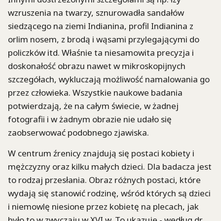
wzruszenia na twarzy, sznurowadła sandałów
siedzącego na ziemi Indianina, profil Indianina z
orlim nosem, z brodą i wąsami przylegającymi do
policzków itd. Właśnie ta niesamowita precyzja i
doskonałość obrazu nawet w mikroskopijnych
szczegółach, wykluczają możliwość namalowania go
przez człowieka. Wszystkie naukowe badania
potwierdzają, że na całym świecie, w żadnej
fotografii i w żadnym obrazie nie udało się
zaobserwować podobnego zjawiska.
W centrum źrenicy znajdują się postaci kobiety i
mężczyzny oraz kilku małych dzieci. Dla badacza jest
to rodzaj przesłania. Obraz różnych postaci, które
wydają się stanowić rodzinę, wśród których są dzieci
i niemowlę niesione przez kobietę na plecach, jak
było to w zwyczaju w XVI w. To ukazuje - według dr