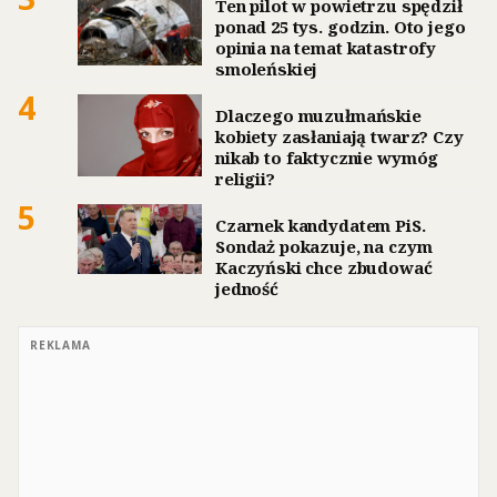
Ten pilot w powietrzu spędził
ponad 25 tys. godzin. Oto jego
opinia na temat katastrofy
smoleńskiej
4
Dlaczego muzułmańskie
kobiety zasłaniają twarz? Czy
nikab to faktycznie wymóg
religii?
5
Czarnek kandydatem PiS.
Sondaż pokazuje, na czym
Kaczyński chce zbudować
jedność
REKLAMA