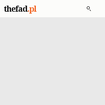
thefad
.pl