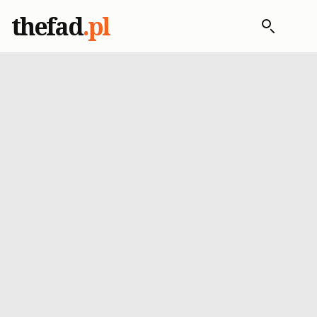
thefad
.pl