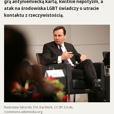
grą antyniemiecką kartą, kwitnie nepotyzm, a
atak na środowiska LGBT świadczy o utracie
kontaktu z rzeczywistością.
Radosław Sikorski. Fot. Kai Mörk, CC BY 3.0 de,
/commons.wikimedia.org