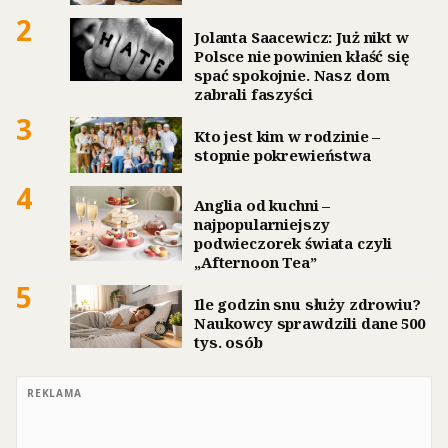
2
Jolanta Saacewicz: Już nikt w
Polsce nie powinien kłaść się
spać spokojnie. Nasz dom
zabrali faszyści
3
Kto jest kim w rodzinie –
stopnie pokrewieństwa
4
Anglia od kuchni –
najpopularniejszy
podwieczorek świata czyli
„Afternoon Tea”
5
Ile godzin snu służy zdrowiu?
Naukowcy sprawdzili dane 500
tys. osób
REKLAMA