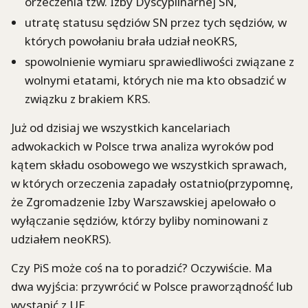
orzeczenia tzw. Izby Dyscyplinarnej SN,
utratę statusu sędziów SN przez tych sędziów, w
których powołaniu brała udział neoKRS,
spowolnienie wymiaru sprawiedliwości związane z
wolnymi etatami, których nie ma kto obsadzić w
związku z brakiem KRS.
Już od dzisiaj we wszystkich kancelariach
adwokackich w Polsce trwa analiza wyroków pod
kątem składu osobowego we wszystkich sprawach,
w których orzeczenia zapadały ostatnio(przypomnę,
że Zgromadzenie Izby Warszawskiej apelowało o
wyłączanie sędziów, którzy byliby nominowani z
udziałem neoKRS).
Czy PiS może coś na to poradzić? Oczywiście. Ma
dwa wyjścia: przywrócić w Polsce praworządność lub
wystąpić z UE.