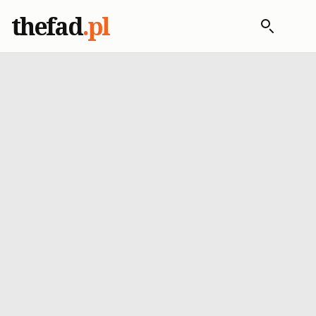
thefad
.pl