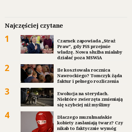
Najczęściej czytane
1
Czarnek zapowiada „Straż
Praw”, gdy PiS przejmie
władzę. Nowa służba miałaby
działać poza MSWiA
2
Ile kosztowała rocznica
Nawrockiego? Tomczyk żąda
faktur i pełnego rozliczenia
3
Ewolucja na sterydach.
Niektóre zwierzęta zmieniają
się szybciej niż myślimy
4
Dlaczego muzułmańskie
kobiety zasłaniają twarz? Czy
nikab to faktycznie wymóg