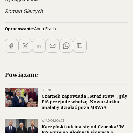
Roman Giertych
Opracowanie:
Anna Frach
Powiązane
OPINIE
Czarnek zapowiada „Straż Praw”, gdy
PiS przejmie władzę. Nowa służba
miałaby działać poza MSWiA
WIADOMOŚCI
Kaczyński odcina się od Czarnka! W
PiS wrze po głośnych słowach o