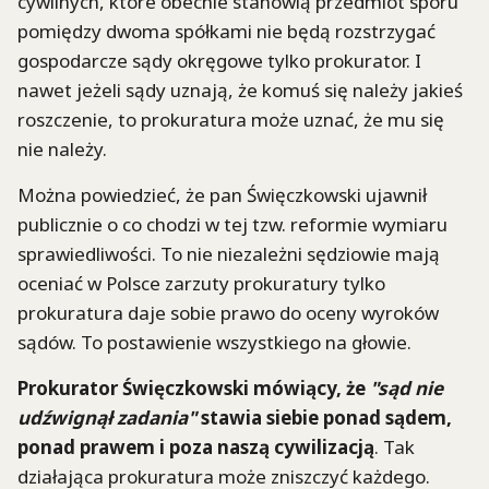
cywilnych, które obecnie stanowią przedmiot sporu
pomiędzy dwoma spółkami nie będą rozstrzygać
gospodarcze sądy okręgowe tylko prokurator. I
nawet jeżeli sądy uznają, że komuś się należy jakieś
roszczenie, to prokuratura może uznać, że mu się
nie należy.
Można powiedzieć, że pan Święczkowski ujawnił
publicznie o co chodzi w tej tzw. reformie wymiaru
sprawiedliwości. To nie niezależni sędziowie mają
oceniać w Polsce zarzuty prokuratury tylko
prokuratura daje sobie prawo do oceny wyroków
sądów. To postawienie wszystkiego na głowie.
Prokurator Święczkowski mówiący, że
"sąd nie
udźwignął zadania"
stawia siebie ponad sądem,
ponad prawem i poza naszą cywilizacją
. Tak
działająca prokuratura może zniszczyć każdego.