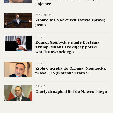
najemcę
WIADOMOŚCI
Ziobro w USA? Żurek stawia sprawę
jasno
OPINIE
Roman Giertych:e-maile Epsteina:
Trump, Musk i szokujący polski
wątek Nawrockiego
OPINIE
Ziobro ucieka do Orbána. Niemiecka
prasa: „To groteska i farsa”
OPINIE
Giertych napisał list do Nawrockiego