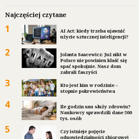
Najczęściej czytane
1
AI Act: kiedy trzeba ujawnić
użycie sztucznej inteligencji?
2
Jolanta Saacewicz: Już nikt w
Polsce nie powinien kłaść się
spać spokojnie. Nasz dom
zabrali faszyści
3
Kto jest kim w rodzinie –
stopnie pokrewieństwa
4
Ile godzin snu służy zdrowiu?
Naukowcy sprawdzili dane 500
tys. osób
5
Czy istnieje pojęcie
odpowiedzialności zbiorowej