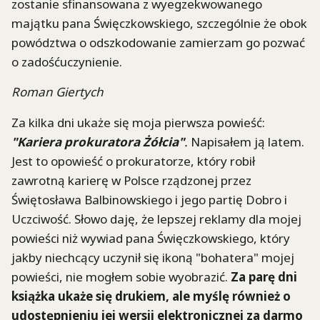
zostanie sfinansowana z wyegzekwowanego
majątku pana Święczkowskiego, szczególnie że obok
powództwa o odszkodowanie zamierzam go pozwać
o zadośćuczynienie.
Roman Giertych
Za kilka dni ukaże się moja pierwsza powieść:
"Kariera prokuratora Żółcia"
.
Napisałem ją latem.
Jest to opowieść o prokuratorze, który robił
zawrotną karierę w Polsce rządzonej przez
Świętosława Balbinowskiego i jego partię Dobro i
Uczciwość. Słowo daję, że lepszej reklamy dla mojej
powieści niż wywiad pana Święczkowskiego, który
jakby niechcący uczynił się ikoną "bohatera" mojej
powieści, nie mogłem sobie wyobrazić.
Za parę dni
książka ukaże się drukiem, ale myślę również o
udostępnieniu jej wersji elektronicznej za darmo