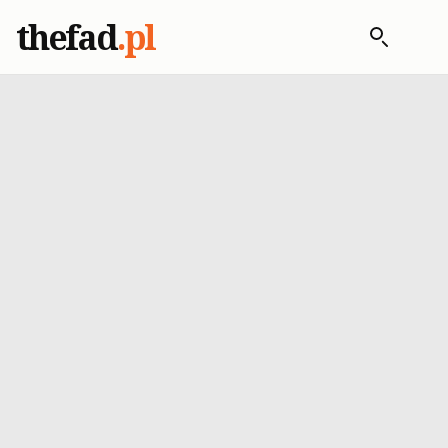
thefad
.pl