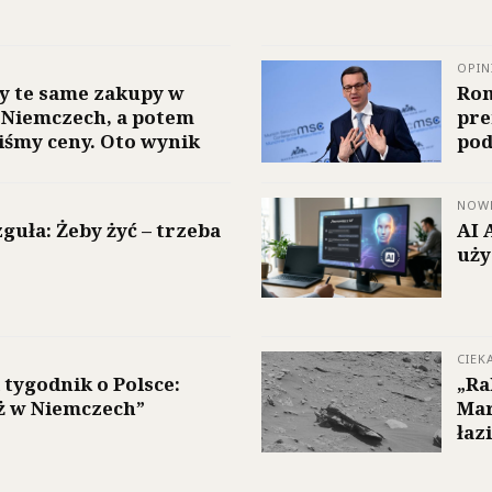
OPIN
y te same zakupy w
Rom
w Niemczech, a potem
pre
śmy ceny. Oto wynik
pod
NOW
uła: Żeby żyć – trzeba
AI 
uży
CIEK
 tygodnik o Polsce:
„Ra
iż w Niemczech”
Mar
łaz