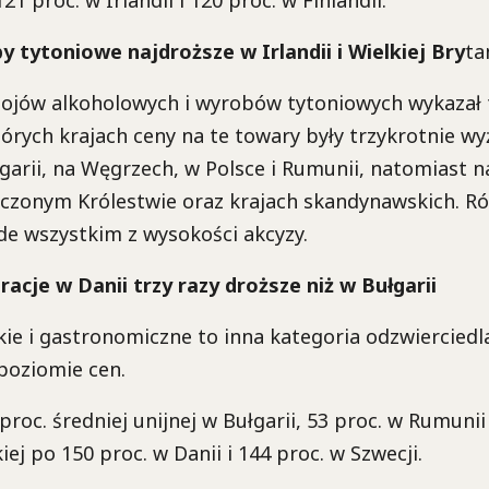
y tytoniowe najdroższe w Irlandii i Wielkiej Bry
ta
ojów alkoholowych i wyrobów tytoniowych wykazał 
tórych krajach ceny na te towary były trzykrotnie wy
garii, na Węgrzech, w Polsce i Rumunii, natomiast 
noczonym Królestwie oraz krajach skandynawskich. Ró
de wszystkim z wysokości akcyzy.
racje w Danii trzy razy droższe niż w Bułgarii
kie i gastronomiczne to inna kategoria odzwierciedl
poziomie cen.
proc. średniej unijnej w Bułgarii, 53 proc. w Rumunii 
ej po 150 proc. w Danii i 144 proc. w Szwecji.