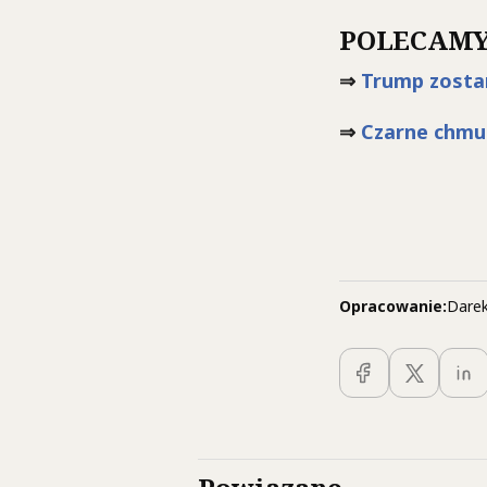
POLECAMY
⇒
Trump zostan
⇒
Czarne chmu
Opracowanie:
Darek