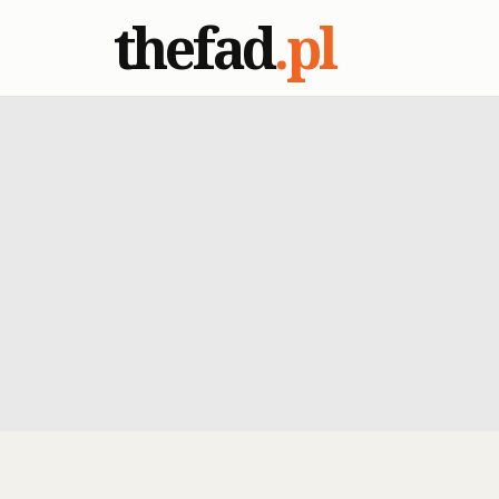
thefad
.pl