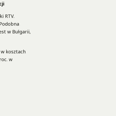
ji
ki RTV.
. Podobna
st w Bułgarii,
i w kosztach
roc. w