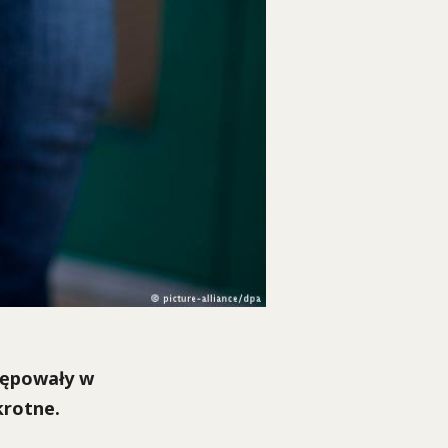
tępowały w
krotne.