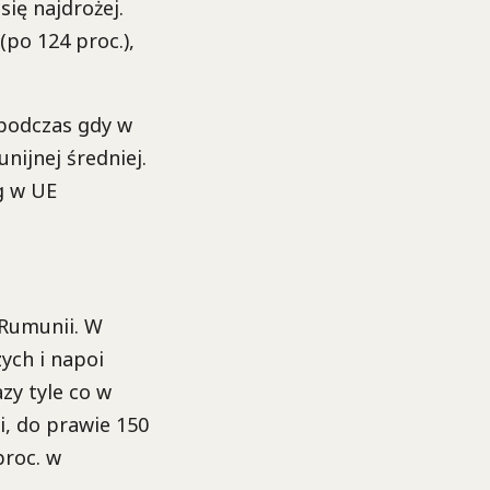
się najdrożej.
(po 124 proc.),
 podczas gdy w
nijnej średniej.
g w UE
 Rumunii. W
ych i napoi
zy tyle co w
i, do prawie 150
proc. w