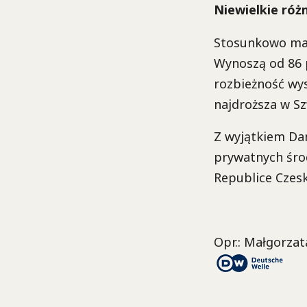
Niewielkie róż
Stosunkowo mał
Wynoszą od 86 p
rozbieżność wys
najdroższa w Sz
Z wyjątkiem Dan
prywatnych środ
Republice Czesk
Opr.: Małgorza