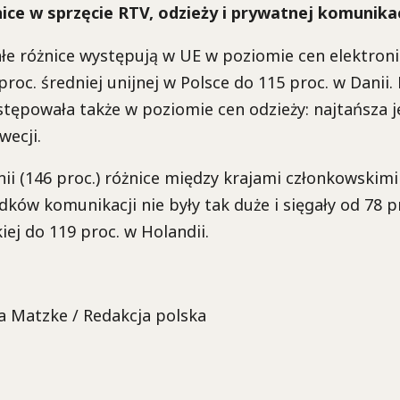
nice w sprzęcie RTV, odzieży i prywatnej komunikac
e różnice występują w UE w poziomie cen elektroni
roc. średniej unijnej w Polsce do 115 proc. w Danii
tępowała także w poziomie cen odzieży: najtańsza je
wecji.
ii (146 proc.) różnice między krajami członkowskim
ków komunikacji nie były tak duże i sięgały od 78 p
iej do 119 proc. w Holandii.
ta Matzke / Redakcja polska