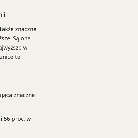
nii
także znaczne
ższe. Są one
najwyższe w
żnice te
ająca znaczne
i 56 proc. w