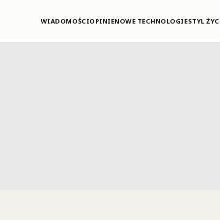
WIADOMOŚCI
OPINIE
NOWE TECHNOLOGIE
STYL ŻYC