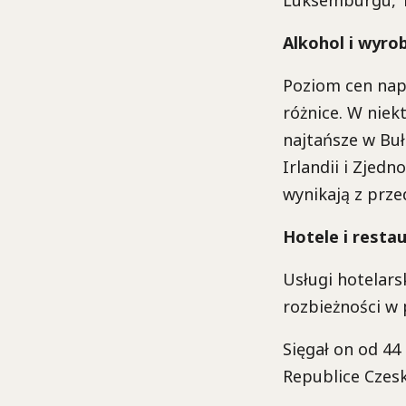
Alkohol i wyrob
Poziom cen nap
różnice. W niek
najtańsze w Buł
Irlandii i Zjed
wynikają z prze
Hotele i restau
Usługi hotelars
rozbieżności w 
Sięgał on od 44 
Republice Czeski