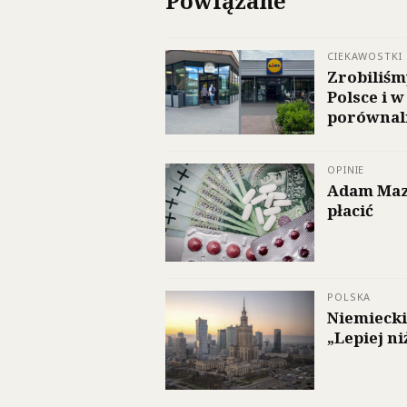
Powiązane
CIEKAWOSTKI
Zrobiliśm
Polsce i 
porównali
OPINIE
Adam Mazg
płacić
POLSKA
Niemiecki
„Lepiej n