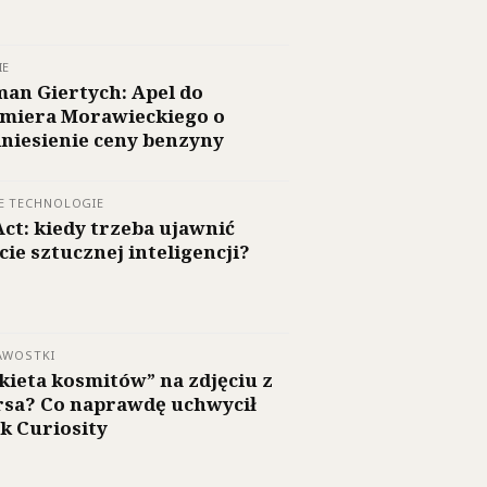
IE
an Giertych: Apel do
miera Morawieckiego o
niesienie ceny benzyny
E TECHNOLOGIE
Act: kiedy trzeba ujawnić
cie sztucznej inteligencji?
AWOSTKI
kieta kosmitów” na zdjęciu z
sa? Co naprawdę uchwycił
ik Curiosity