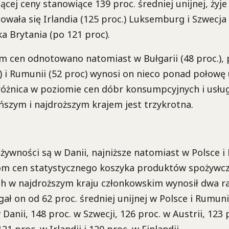
ącej ceny stanowiące 139 proc. średniej unijnej, żyje 
sowała się Irlandia (125 proc.) Luksemburg i Szwecja 
ka Brytania (po 121 proc).
m cen odnotowano natomiast w Bułgarii (48 proc.),
.) i Rumunii (52 proc) wynosi on nieco ponad połowę u
 różnica w poziomie cen dóbr konsumpcyjnych i usłu
szym i najdroższym krajem jest trzykrotna.
żywności są w Danii, najniższe natomiast w Polsce i
om cen statystycznego koszyka produktów spożywcz
h w najdroższym kraju członkowskim wynosił dwa ra
gał on od 62 proc. średniej unijnej w Polsce i Rumuni
 Danii, 148 proc. w Szwecji, 126 proc. w Austrii, 123 
 proc. w Irlandii i 120 proc. w Finlandii.