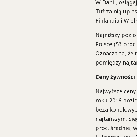
W Danii, osiągaj
Tuż za nią upla
Finlandia i Wiel
Najniższy pozio
Polsce (53 proc
Oznacza to, że
pomiędzy najtań
Ceny żywności
Najwyższe ceny 
roku 2016 pozi
bezalkoholowyc
najtańszym. Się
proc. średniej w
Luksemburgu, 121