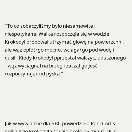
"To co zobaczyliśmy było niesamowite i
niespotykane. Walka rozpoczęła się w wodzie.
Krokodyl próbował utrzymać głowę na powierzchni,
ale wąż oplótł go mocno, wciagał go pod wodę i
dusił. Kiedy krokodyl pprzestał walczyc, uduszonego
- wąż wyciągnął na brzeg i zaczął go jeść
rozpoczynając od pyska."
Jak w wywiadzie dla BBC powiedziała Pani Corlis -
połknięcie krokodyla trwało około 15 minut. "Nie