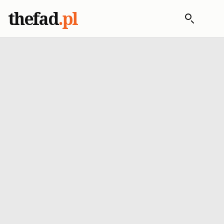
thefad
.pl