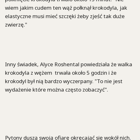
wiem jakim cudem ten wąż połknął krokodyla, jak
elastyczne musi mieć szczęki żeby zjeść tak duże
zwierzę."
Inny świadek, Alyce Roshental powiedziała że walka
krokodyla z wężem trwała około 5 godzin i że
krokodyl był nią bardzo wyczerpany. "To nie jest
wydażenie które można często zobaczyć".
Pytony duszą swoją ofiarę okręcająć się wokół nich.