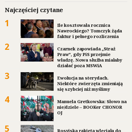
Najczęściej czytane
1
Ile kosztowała rocznica
Nawrockiego? Tomczyk żąda
faktur i pełnego rozliczenia
2
Czarnek zapowiada „Straż
Praw”, gdy PiS przejmie
władzę. Nowa służba miałaby
działać poza MSWiA
3
Ewolucja na sterydach.
Niektóre zwierzęta zmieniają
się szybciej niż myślimy
4
Manuela Gretkowska: Słowo na
nie/dziele – BOOKer CHONOR
OJ
5
Rosyjska rakieta wleciała do