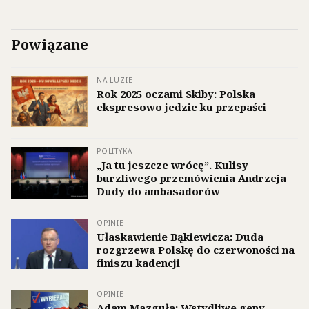
Powiązane
NA LUZIE
Rok 2025 oczami Skiby: Polska
ekspresowo jedzie ku przepaści
POLITYKA
„Ja tu jeszcze wrócę”. Kulisy
burzliwego przemówienia Andrzeja
Dudy do ambasadorów
OPINIE
Ułaskawienie Bąkiewicza: Duda
rozgrzewa Polskę do czerwoności na
finiszu kadencji
OPINIE
Adam Mazguła: Wstydliwe geny