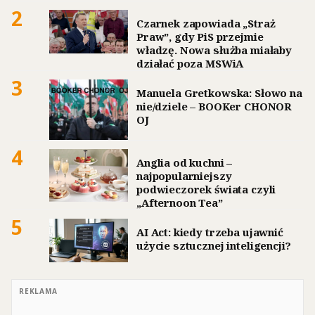
2
Czarnek zapowiada „Straż
Praw”, gdy PiS przejmie
władzę. Nowa służba miałaby
działać poza MSWiA
3
Manuela Gretkowska: Słowo na
nie/dziele – BOOKer CHONOR
OJ
4
Anglia od kuchni –
najpopularniejszy
podwieczorek świata czyli
„Afternoon Tea”
5
AI Act: kiedy trzeba ujawnić
użycie sztucznej inteligencji?
REKLAMA