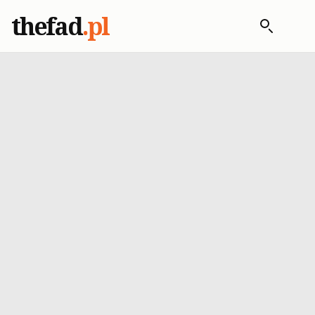
thefad
.pl