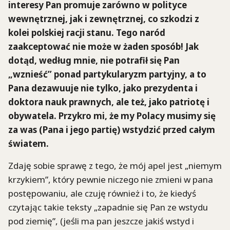
interesy Pan promuje zarówno w polityce
wewnętrznej, jak i zewnętrznej, co szkodzi z
kolei polskiej racji stanu. Tego naród
zaakceptować nie może w żaden sposób! Jak
dotąd, według mnie, nie potrafił się Pan
„wznieść” ponad partykularyzm partyjny, a to
Pana dezawuuje nie tylko, jako prezydenta i
doktora nauk prawnych, ale też, jako patriotę i
obywatela. Przykro mi, że my Polacy musimy się
za was (Pana i jego partię) wstydzić przed całym
światem.
Zdaję sobie sprawę z tego, że mój apel jest „niemym
krzykiem”, który pewnie niczego nie zmieni w pana
postępowaniu, ale czuję również i to, że kiedyś
czytając takie teksty „zapadnie się Pan ze wstydu
pod ziemię”, (jeśli ma pan jeszcze jakiś wstyd i